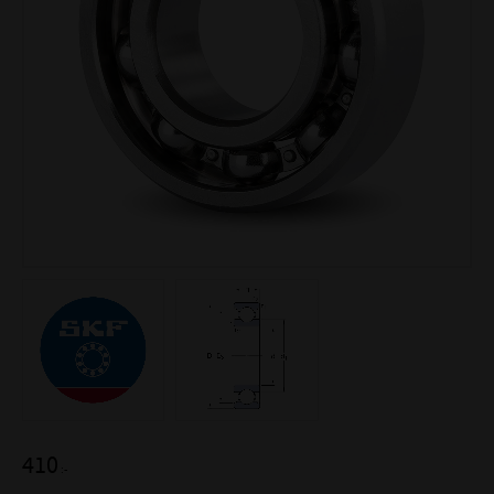
410
:-