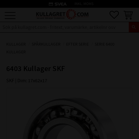
credit_card
INKL. MOMS
Meny
Favoriter
Kundva
KULLAGER
SPÅRKULLAGER
EFTER SERIE
SERIE 6400
KULLAGER
6403 Kullager SKF
SKF | Dim: 17x62x17