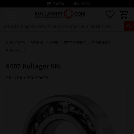
credit_card
INKL. MOMS
Meny
Favoriter
Kundva
KULLAGER
SPÅRKULLAGER
EFTER SERIE
SERIE 6400
KULLAGER
6407 Kullager SKF
SKF | Dim: 35x100x25