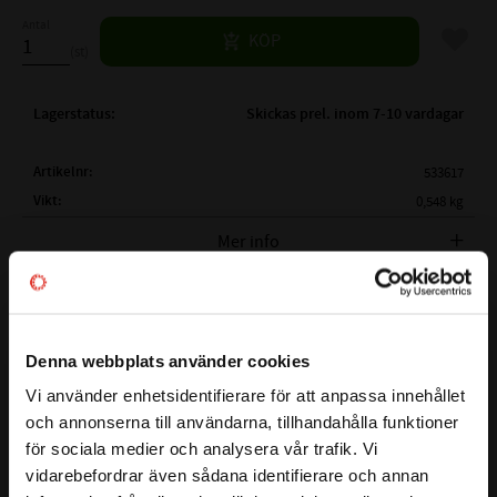
Antal
Lägg til
KÖP
st
Lagerstatus
Skickas prel. inom 7-10 vardagar
Artikelnr
533617
Vikt
0,548 kg
Tillverkare
SKF
Mer info
FULLSTÄNDIG SKF BETECKNING:
SKF 6407
( d )
INNERDIAMETER:
35 mm
JAMFORELSETABELL-KULLAGER.PDF
( D )
YTTERDIAMETER:
100 mm
Denna webbplats använder cookies
( B )
BREDD:
25 mm
Vi använder enhetsidentifierare för att anpassa innehållet
close
Visa alla produkter från SKF
TÄTNING:
Öppet lager
och annonserna till användarna, tillhandahålla funktioner
Välkommen till kullagret.com
CN - Normalt (0,006-
för sociala medier och analysera vår trafik. Vi
LAGERSPEL / RADIALGLAPP:
0,02mm)
vidarebefordrar även sådana identifierare och annan
Vill du handla som företag eller privatperson?