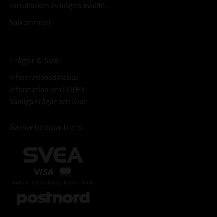
anpassade för högre varvtal.
varumärken av högsta kvalité.
BÄRIGHETSTAL DYNAMISKT (C) :
55,3 kN
Välkommen!
BÄRIGHETSTAL STATISKT (C
):
31 kN
0
ALTERNATIVA BETECKNINGAR:
6407C
Dessa beteckningar betyder samma som att
Frågor & Svar
6407/C
lagret är öppet.
6407-C
Informationsdatabas
Information om CODEX
FABRIKAT:
SKF
Vanliga Frågor och Svar
Samarbetspartners