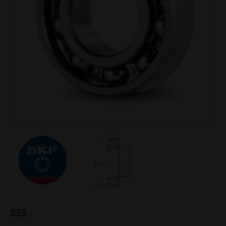
838
:-