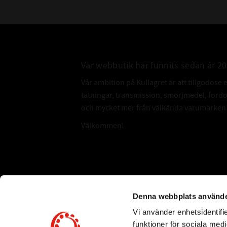
Vår webbutik har funnits sedan år 2
Vår ambition på Kullagret är att tillgodose 
tätningar, transmission, smörjmedel, for
och mycket mer från välkända varumärken a
Välkommen!
Subscribe
Denna webbplats använde
Vi använder enhetsidentifie
*
Email Address
funktioner för sociala medi