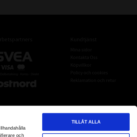
betspartners
Kundtjänst
Mina sidor
Kontakta Oss
Köpvillkor
Policy och cookies
Reklamation och retur
TILLÅT ALLA
illhandahålla
*
indicates required
ifierare och