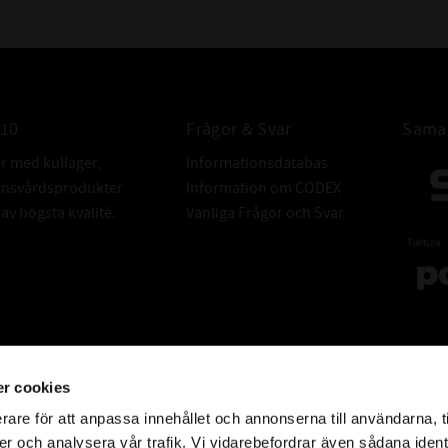
010
Frågor & Svar
Samar
er med kullager,
Informationsdatabas
donsvårdsprodukter
Information om CODEX
v högsta kvalité.
Vanliga Frågor och Svar
r cookies
rare för att anpassa innehållet och annonserna till användarna, t
er och analysera vår trafik. Vi vidarebefordrar även sådana ident