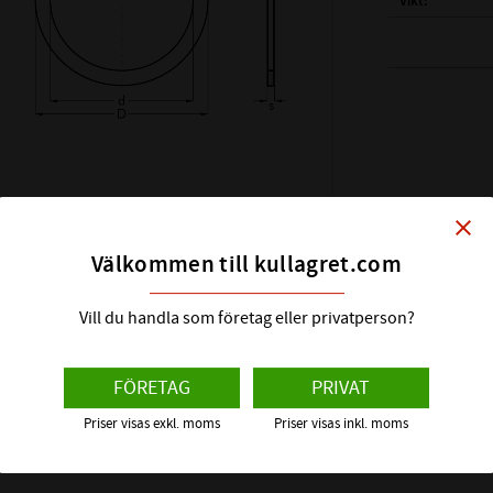
Vikt
( d ) INNERDIAM
( D ) YTTERDIAM
( s ) TJOCKLEK:
SHIMS DIN KLAS
HÅRDHET HRC:
close
ÖVRIGT:
Välkommen till kullagret.com
Vill du handla som företag eller privatperson?
FÖRETAG
PRIVAT
Priser visas exkl. moms
Priser visas inkl. moms