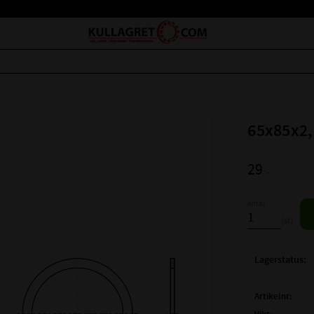
65x85x2,
29
:-
Antal
st
Lagerstatus
Artikelnr