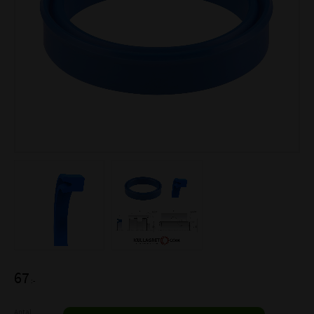
67
:-
Antal