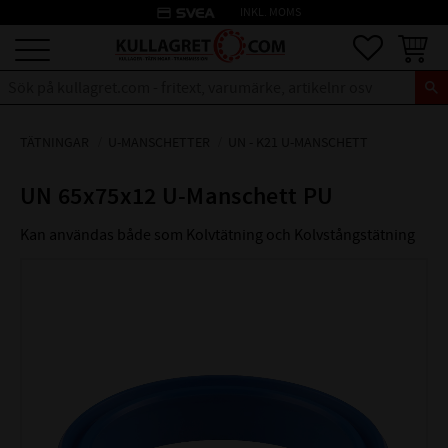
credit_card
INKL. MOMS
Meny
Favoriter
Kundva
TÄTNINGAR
U-MANSCHETTER
UN - K21 U-MANSCHETT
UN 65x75x12 U-Manschett PU
Kan användas både som Kolvtätning och Kolvstångstätning