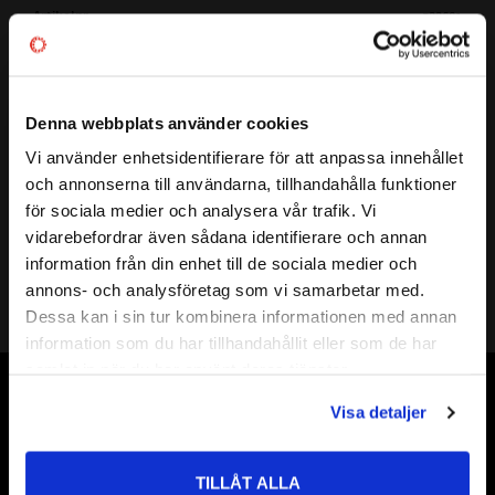
Artikelnr
533681
Vikt
0,012 kg
Mer info
( d )
INNERDIAMETER:
9 mm
Denna webbplats använder cookies
( D )
YTTERDIAMETER:
20 mm
( B )
BREDD:
6 mm
Vi använder enhetsidentifierare för att anpassa innehållet
close
TÄTNING:
GUMMI
och annonserna till användarna, tillhandahålla funktioner
Välkommen till kullagret.com
LAGERSPEL:
Normalt
för sociala medier och analysera vår trafik. Vi
GRÄNSVARVTAL:
r/min
vidarebefordrar även sådana identifierare och annan
Vill du handla som företag eller privatperson?
BÄRIGHETSTAL DYNAMISKT:
kN
information från din enhet till de sociala medier och
annons- och analysföretag som vi samarbetar med.
BÄRIGHETSTAL STATISKT:
kN
FÖRETAG
Dessa kan i sin tur kombinera informationen med annan
FABRIKAT:
EZO / ZEN
information som du har tillhandahållit eller som de har
Priser visas exkl. moms
samlat in när du har använt deras tjänster.
PRIVAT
Vår webbutik har funnits sedan år 2010
Visa detaljer
Priser visas inkl. moms
Vår ambition på Kullagret är att tillgodose er med kullager,
tätningar, transmission, smörjmedel,
TILLÅT ALLA