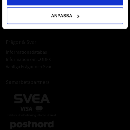
fordonsvårdsprodukter och mycket mer från välkända
varumärken av högsta kvalité.
ANPASSA
Välkommen!
Frågor & Svar
Informationsdatabas
Information om CODEX
Vanliga Frågor och Svar
Samarbetspartners