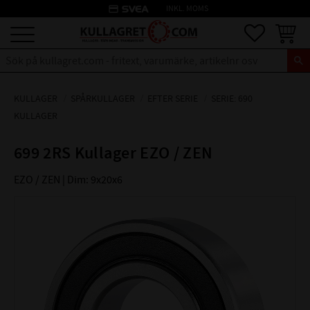
credit_card
INKL. MOMS
Meny
Favoriter
Kundva
KULLAGER
SPÅRKULLAGER
EFTER SERIE
SERIE: 690
KULLAGER
699 2RS Kullager EZO / ZEN
EZO / ZEN | Dim: 9x20x6