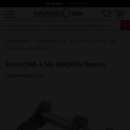
credit_card
INKL. MOMS
Meny
Favoriter
Kundva
VARUMÄRKEN
CODEX KULLAGER
RULLKEDJA - CODEX
EU
KEDJELÅS & HALVLÄNKAR
6mm (04B-2 SG) Kedjelås Duplex
Förpackning: 1 styck