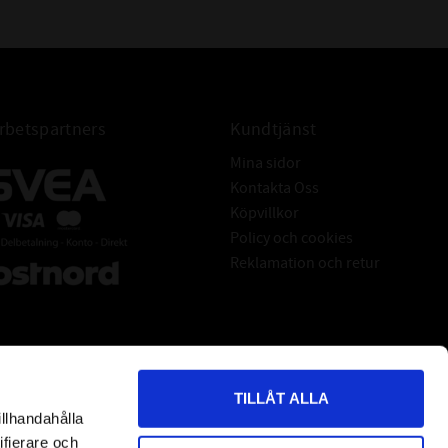
betspartners
Kundtjänst
Mina sidor
Kontakta Oss
Köpvillkor
Policy och cookies
Reklamation och retur
TILLÅT ALLA
illhandahålla
*
indicates required
ifierare och