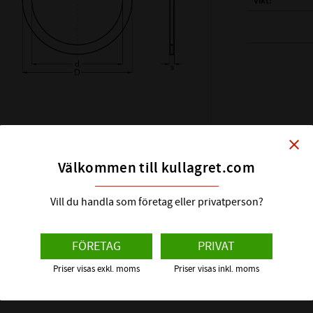
Vikt
( d ) INNERDIAM
( D ) YTTERDIAM
( s ) TJOCKLEK:
SHIMS DIN KLAS
HÅRDHET HRC:
close
ÖVRIGT:
Välkommen till kullagret.com
Vill du handla som företag eller privatperson?
FÖRETAG
PRIVAT
Priser visas exkl. moms
Priser visas inkl. moms