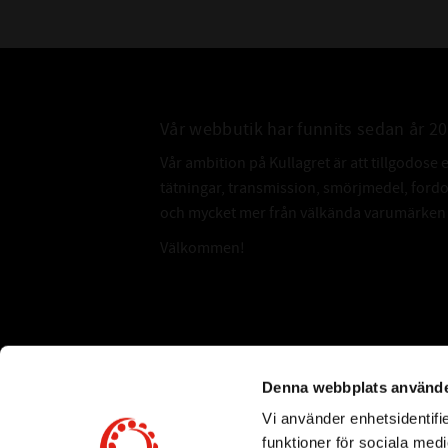
Vår webbutik har funnits sedan år 2
Vår ambition på Kullagret är att tillgodose 
tätningar, transmission, smörjmedel, for
och mycket mer från välkända varumärken a
Välkommen!
Subscribe
Denna webbplats använde
Vi använder enhetsidentifie
*
Email Address
funktioner för sociala medi