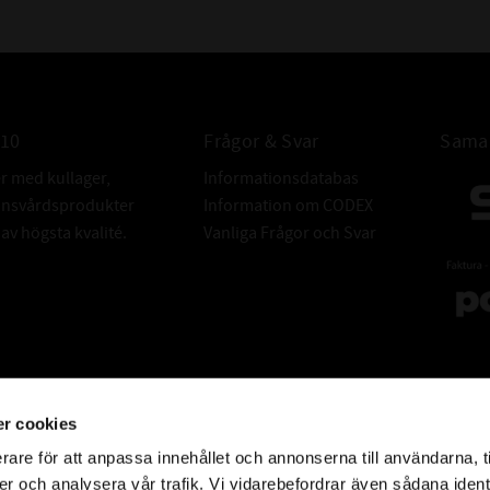
010
Frågor & Svar
Samar
er med kullager,
Informationsdatabas
donsvårdsprodukter
Information om CODEX
v högsta kvalité.
Vanliga Frågor och Svar
r cookies
rare för att anpassa innehållet och annonserna till användarna, t
er och analysera vår trafik. Vi vidarebefordrar även sådana ident