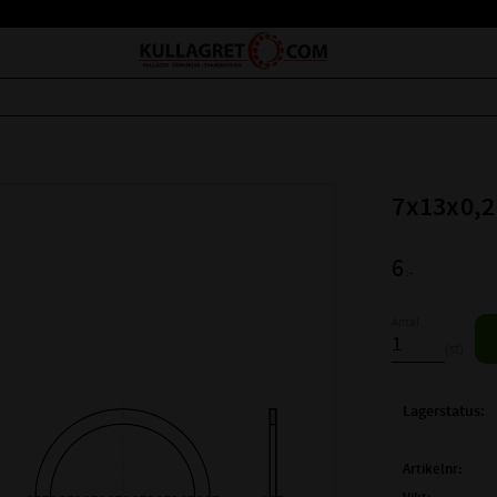
7x13x0,2
6
:-
Antal
st
Lagerstatus
Artikelnr