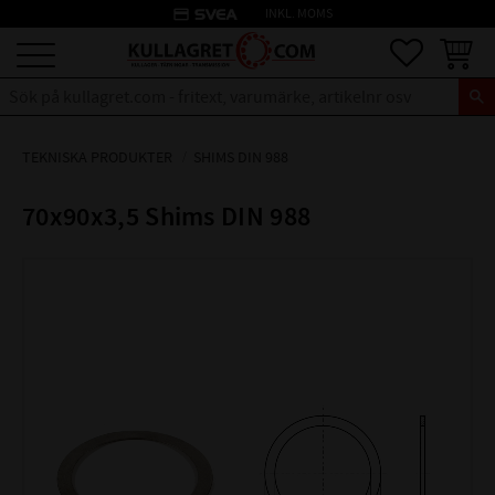
credit_card
INKL. MOMS
Meny
Favoriter
Kundva
TEKNISKA PRODUKTER
SHIMS DIN 988
70x90x3,5 Shims DIN 988