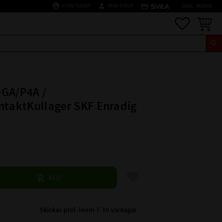
supervised_user_circle
person
credit_card
KUNDTJÄNST
MINA SIDOR
INKL. MOMS
Favoriter
Kundva
GA/P4A /
ntaktKullager SKF Enradig
8
Lägg till i favoriter
KÖP
Skickas prel. inom 7-10 vardagar