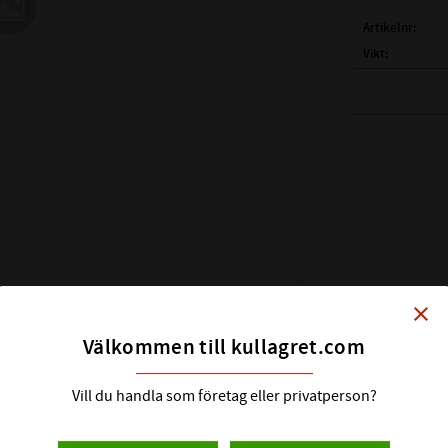
Artikelnr
Vikt
close
Välkommen till kullagret.com
Vill du handla som företag eller privatperson?
5 mm
Dynamisk Belastning:
37,1 kN
( D