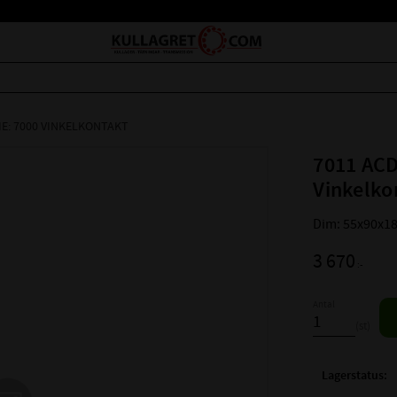
IE: 7000 VINKELKONTAKT
7011 ACD
Vinkelko
Dim: 55x90x1
3 670
:-
Antal
st
Lagerstatus