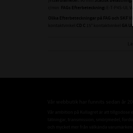
)Ytterdiameter:
90 mm
Statisk Belastning:
r/min
FAGs Efterbeteckning:
E-T-P4S-UL V
Olika Efterbeteckningar på FAG och SKF V
kontaktvinkel
CD
C
15° kontaktvinkel
GA
U
A
P4A
P4S
Diemensionel noggrannhet enlig
bättre än ISO klass 4
Lä
Vår webbutik har funnits sedan år 2
Vår ambition på Kullagret är att tillgodose 
tätningar, transmission, smörjmedel, for
och mycket mer från välkända varumärken a