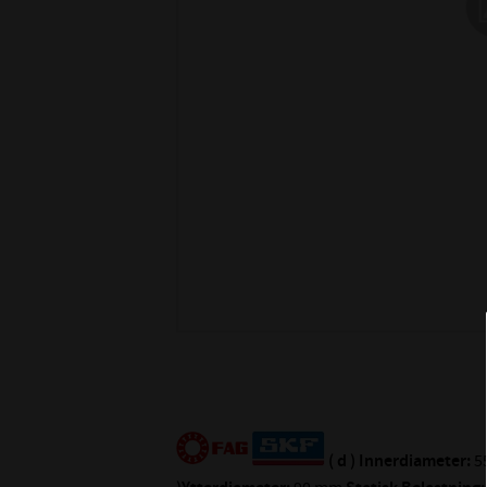
( d ) Innerdiameter:
5