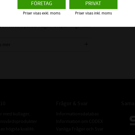
31 kN
( B ) Bredd
: 18 mm Varvtal FETT: 14000
FÖRETAG
PRIVAT
arvtal OLJA/LUFT: 22000 r/min
Priser visas exkl. moms
Priser visas inkl. moms
inkelkontaktkullager
SKF
FAG
ACD
E
25°
L
Universellt parbart lager, förspännings klass
t ISO Toleransklass 4, Löpnoggrannhet
s mer
010
Frågor & Svar
Samar
er med kullager,
Informationsdatabas
donsvårdsprodukter
Information om CODEX
v högsta kvalité.
Vanliga Frågor och Svar