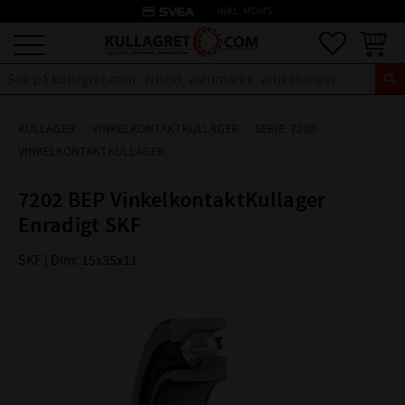
credit_card
INKL. MOMS
Meny
Favoriter
Kundva
KULLAGER
VINKELKONTAKTKULLAGER
SERIE: 7200
VINKELKONTAKTKULLAGER
7202 BEP VinkelkontaktKullager
Enradigt SKF
SKF | Dim: 15x35x11