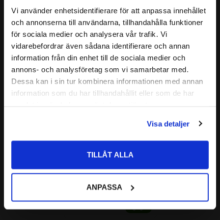
( D1 )
:
≈ 27,8 mm
Vi använder enhetsidentifierare för att anpassa innehållet
Relaterade produkter
close
( a )
:
18 mm
och annonserna till användarna, tillhandahålla funktioner
Välkommen till kullagret.com
GRÄNSVARVTAL:
24000 r/min
för sociala medier och analysera vår trafik. Vi
vidarebefordrar även sådana identifierare och annan
( C )
BÄRIGHETSTAL DYNAMISKT:
8,32 kN
Vill du handla som företag eller privatperson?
Lägg till i favoriter
information från din enhet till de sociala medier och
( C0 )
BÄRIGHETSTAL STATISKT:
4,4 kN
annons- och analysföretag som vi samarbetar med.
ALTERNATIVA BETECKNINGAR:
7202 B TVP
FÖRETAG
Dessa kan i sin tur kombinera informationen med annan
7202 B XL TVP
information som du har tillhandahållit eller som de har
Priser visas exkl. moms
FABRIKAT:
SKF
samlat in när du har använt deras tjänster.
PRIVAT
Visa detaljer
Priser visas inkl. moms
7202 TNB 
Vinkelkontaktkullager 
TILLÅT ALLA
Enradigt CODEX
CODEX | Dim: 15x35x11
ANPASSA
125
:-