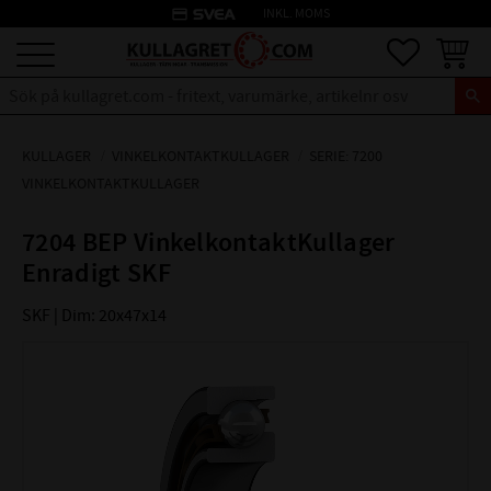
credit_card
INKL. MOMS
Meny
Favoriter
Kundva
KULLAGER
VINKELKONTAKTKULLAGER
SERIE: 7200
VINKELKONTAKTKULLAGER
7204 BEP VinkelkontaktKullager
Enradigt SKF
SKF | Dim: 20x47x14