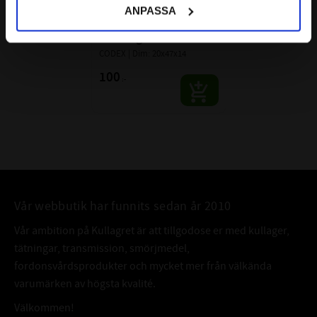
7204 TNB 
ANPASSA
Vinkelkontaktkullager 
Enradigt CODEX
CODEX | Dim: 20x47x14
100
:-
Vår webbutik har funnits sedan år 2010
Vår ambition på Kullagret är att tillgodose er med kullager,
tätningar, transmission, smörjmedel,
fordonsvårdsprodukter och mycket mer från välkända
varumärken av högsta kvalité.
Välkommen!