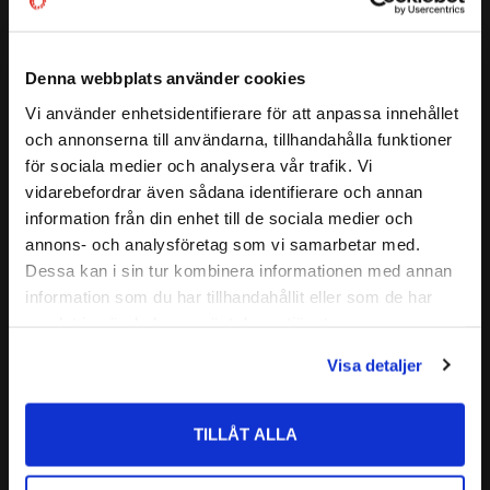
( D1 )
:
≈ 37 mm
Ett enradigt vinkelkontaktkullager kan ta upp axialbelastning
( a )
:
21 mm
endast i en riktning. Därför ansätts lagret i regel mot ett
annat lager
GRÄNSVARVTAL:
18000 r/min
Denna webbplats använder cookies
( C )
BÄRIGHETSTAL DYNAMISKT:
13,3 kN
BEP
= Lager i normalutförande ( ej universellt parbara) för
Vi använder enhetsidentifierare för att anpassa innehållet
close
( C0 )
BÄRIGHETSTAL STATISKT:
41,4 kN
och annonserna till användarna, tillhandahålla funktioner
lagringar där endast ett lager används på varje lagerpostion
Välkommen till kullagret.com
Läs mer
för sociala medier och analysera vår trafik. Vi
ALTERNATIVA BETECKNINGAR:
7204 B TVP
BECBP
= lager för universell parning i satser.
vidarebefordrar även sådana identifierare och annan
7204 B XL TVP
Vill du handla som företag eller privatperson?
Relaterade produkter
information från din enhet till de sociala medier och
FABRIKAT:
SKF
annons- och analysföretag som vi samarbetar med.
FÖRETAG
Dessa kan i sin tur kombinera informationen med annan
information som du har tillhandahållit eller som de har
Lägg till i favoriter
Priser visas exkl. moms
samlat in när du har använt deras tjänster.
PRIVAT
Visa detaljer
Priser visas inkl. moms
TILLÅT ALLA