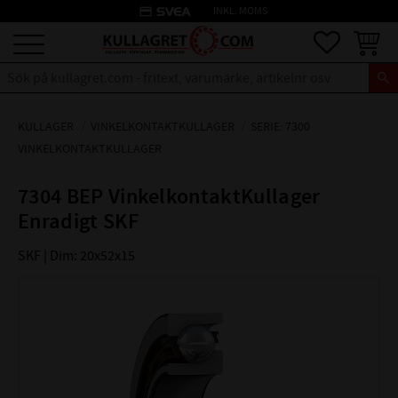
credit_card
INKL. MOMS
Meny
Favoriter
Kundva
KULLAGER
VINKELKONTAKTKULLAGER
SERIE: 7300
VINKELKONTAKTKULLAGER
7304 BEP VinkelkontaktKullager
Enradigt SKF
SKF | Dim: 20x52x15