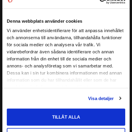
( D1 )
:
≈ 40,5 mm
Ett enradigt vinkelkontaktkullager kan ta upp axialbelastning
( a )
:
22,8 mm
endast i en riktning. Därför ansätts lagret i regel mot ett
annat lager
GRÄNSVARVTAL:
16000 r/min
Denna webbplats använder cookies
( C )
BÄRIGHETSTAL DYNAMISKT:
17,4 kN
BEP
= Lager i normalutförande ( ej universellt parbara) för
Vi använder enhetsidentifierare för att anpassa innehållet
close
( C0 )
BÄRIGHETSTAL STATISKT:
9,5 kN
och annonserna till användarna, tillhandahålla funktioner
lagringar där endast ett lager används på varje lagerpostion
Välkommen till kullagret.com
Läs mer
för sociala medier och analysera vår trafik. Vi
ALTERNATIVA BETECKNINGAR:
7304 B TVP
BECBP
= lager för universell parning i satser.
vidarebefordrar även sådana identifierare och annan
7304 B XL TVP
Vill du handla som företag eller privatperson?
Relaterade produkter
information från din enhet till de sociala medier och
FABRIKAT:
SKF
annons- och analysföretag som vi samarbetar med.
FÖRETAG
Dessa kan i sin tur kombinera informationen med annan
information som du har tillhandahållit eller som de har
Lägg till i favoriter
Priser visas exkl. moms
samlat in när du har använt deras tjänster.
PRIVAT
Visa detaljer
Priser visas inkl. moms
TILLÅT ALLA