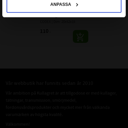
7304 TNB 
ANPASSA
Vinkelkontaktkullager 
Enradigt CODEX
CODEX | Dim: 20x52x15
110
:-
Vår webbutik har funnits sedan år 2010
Vår ambition på Kullagret är att tillgodose er med kullager,
tätningar, transmission, smörjmedel,
fordonsvårdsprodukter och mycket mer från välkända
varumärken av högsta kvalité.
Välkommen!