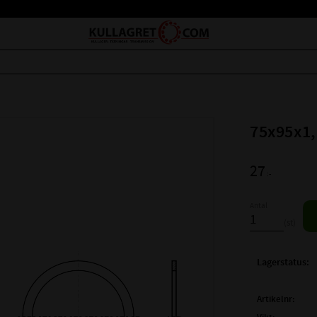
75x95x1,
27
:-
Antal
st
Lagerstatus
Artikelnr