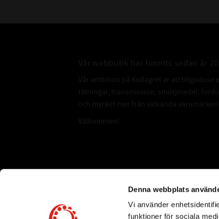
Vår webbutik har funnits sedan år 2
Vår ambition på Kullagret är att tillgodose 
tätningar, transmission, smörjmedel, for
och mycket mer från välkända varumärken a
Välkommen!
Subscribe
Denna webbplats använde
Vi använder enhetsidentifie
*
Email Address
funktioner för sociala medi