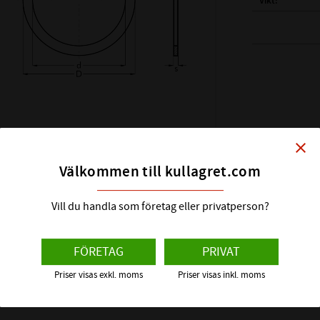
Vikt
( d ) INNERDIAM
( D ) YTTERDIAM
( s ) TJOCKLEK:
SHIMS DIN KLAS
HÅRDHET HRC:
close
ÖVRIGT:
Välkommen till kullagret.com
Vill du handla som företag eller privatperson?
FÖRETAG
PRIVAT
Priser visas exkl. moms
Priser visas inkl. moms