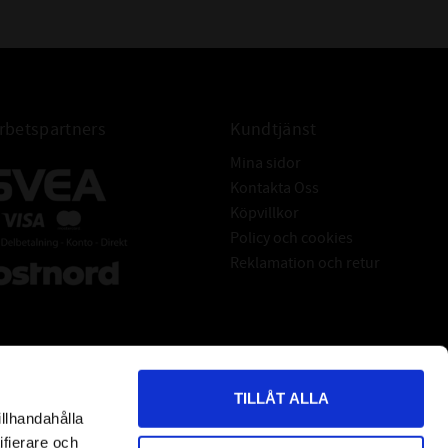
betspartners
Kundtjänst
Mina sidor
Kontakta Oss
Köpvillkor
Policy och cookies
Reklamation och retur
TILLÅT ALLA
illhandahålla
*
indicates required
ifierare och