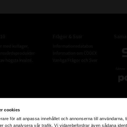
010
Frågor & Svar
Samar
er med kullager,
Informationsdatabas
donsvårdsprodukter
Information om CODEX
v högsta kvalité.
Vanliga Frågor och Svar
r cookies
rare för att anpassa innehållet och annonserna till användarna, t
er och analysera vår trafik. Vi vidarebefordrar även sådana ident