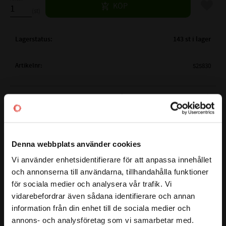
Lägg til
KÖP
st
Lagerstatus
143 st i lager
Artikelnr
525830
( ID )
INNERDIAMETER:
9,66 mm
Mer info
( TJ )
TJOCKLEK:
1,78 mm
MATERIAL:
NBR - Nitrilgummi
HÅRDHET (SHORE):
Shore 70 (Vanligaste hårdheten)
BESTÄNDIGHETSTABELL
Denna webbplats använder cookies
-20°C till +100°C, tillfälligt upp till +120°C (i
Vi använder enhetsidentifierare för att anpassa innehållet
högre temperaturer går åldrandet snabbare)
close
TEMPERATUROMRÅDE:
och annonserna till användarna, tillhandahålla funktioner
Välkommen till kullagret.com
Åldrandet sker långsammare i het olja än i
för sociala medier och analysera vår trafik. Vi
het luft.
vidarebefordrar även sådana identifierare och annan
Detta är en O-ring som är gjorde av materialet NBR
Vill du handla som företag eller privatperson?
- Alifatiska kolväten (propan, butan, råolja,
information från din enhet till de sociala medier och
(Nitrilgummi). NBR O-ringar är den mest vanliga varianten
mineralolja, smörjmedel, dieselbränslen,
annons- och analysföretag som vi samarbetar med.
KEMISK
och används bland annat till: Hydrauloljor, Vegetabiliska