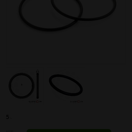
5
:-
Antal