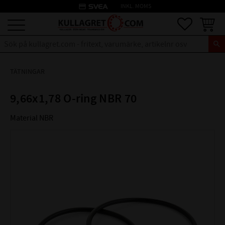
credit_card
INKL. MOMS
Meny
Favoriter
Kundva
TÄTNINGAR
9,66x1,78 O-ring NBR 70
Material NBR