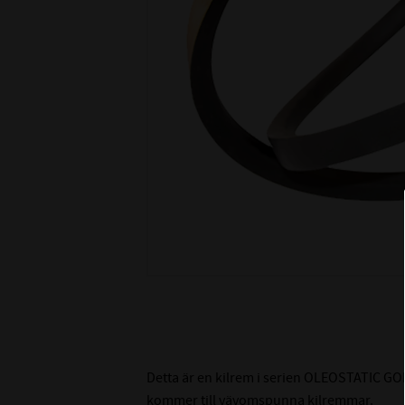
Detta är en kilrem i serien OLEOSTATIC GOL
kommer till vävomspunna kilremmar.