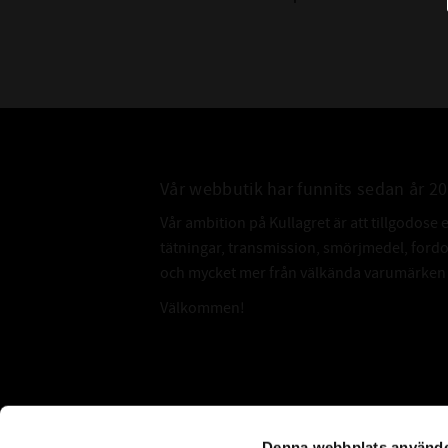
Vår webbutik har funnits sedan år 2
Vår ambition på Kullagret är att tillgodose 
tätningar, transmission, smörjmedel, for
och mycket mer från välkända varumärken a
Välkommen!
Subscribe
Denna webbplats använde