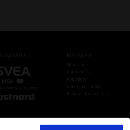
- Vibrationsdämpning mellan drivenhet
och remskivor
- Inget behov av smörjning
- Lång livslängd och lägre
underhållskostnader
- Antistatiska egenskaper enligt
ISO1813
betspartners
Kundtjänst
Mina sidor
Kontakta Oss
Köpvillkor
Policy och cookies
Reklamation och retur