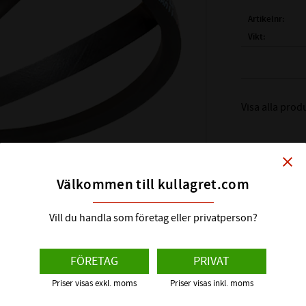
Artikelnr
Vikt
Tillverkare
( Li )
INVÄNDI
Visa alla pro
( Lw
(Ld)
ARBETSL
( La )
YTTERL
close
PROFIL:
Välkommen till kullagret.com
BREDD PÅ x P
HÖJD PÅ x - P
Vill du handla som företag eller privatperson?
TEMPERATUR
FÖRETAG
PRIVAT
EGENSKAPER
Priser visas exkl. moms
Priser visas inkl. moms
D vilket är en TOP OF THE LINE serie när det