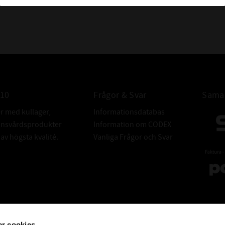
010
Frågor & Svar
Samar
er med kullager,
Informationsdatabas
donsvårdsprodukter
Information om CODEX
v högsta kvalité.
Vanliga Frågor och Svar
r cookies