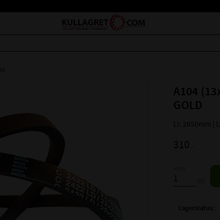
EM
A104 (13
GOLD
Li: 2650mm |
310
:-
Antal
st
Lagerstatus