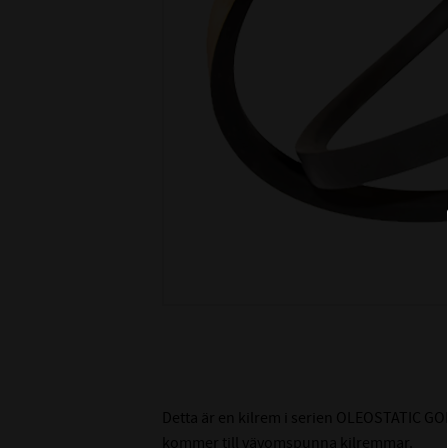
Detta är en kilrem i serien OLEOSTATIC GOL
kommer till vävomspunna kilremmar.