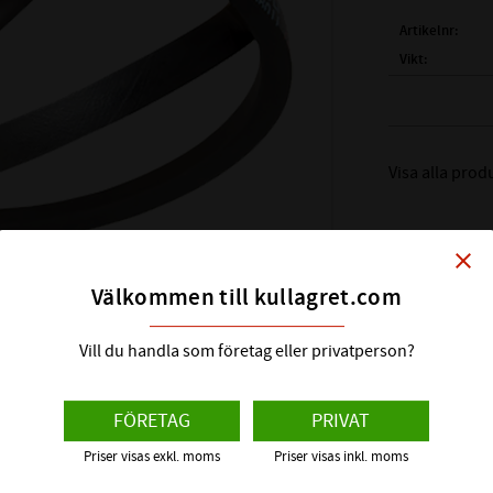
Artikelnr
Vikt
Tillverkare
( Li )
INVÄNDI
Visa alla pro
( Lw
(Ld)
ARBETSL
( La )
YTTERL
close
PROFIL:
Välkommen till kullagret.com
BREDD PÅ x P
HÖJD PÅ x - P
Vill du handla som företag eller privatperson?
TEMPERATUR
FÖRETAG
PRIVAT
EGENSKAPER
Priser visas exkl. moms
Priser visas inkl. moms
D vilket är en TOP OF THE LINE serie när det