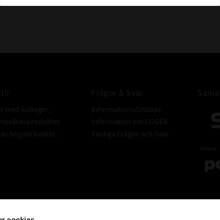
010
Frågor & Svar
Samar
er med kullager,
Informationsdatabas
donsvårdsprodukter
Information om CODEX
v högsta kvalité.
Vanliga Frågor och Svar
r cookies