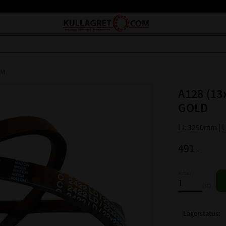
EM
A128 (13
GOLD
Li: 3250mm |
491
:-
Antal
st
Lagerstatus