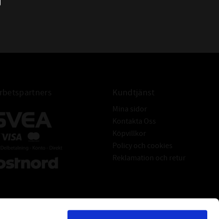
- Vibrationsdämpning mellan drivenhet
och remskivor
- Inget behov av smörjning
- Lång livslängd och lägre
underhållskostnader
- Antistatiska egenskaper enligt
ISO1813
betspartners
Kundtjänst
Mina sidor
Kontakta Oss
Köpvillkor
Policy och cookies
Reklamation och retur