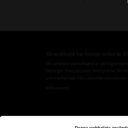
Vår webbutik har funnits sedan år 2
Vår ambition på Kullagret är att tillgodose 
tätningar, transmission, smörjmedel, for
och mycket mer från välkända varumärken a
Välkommen!
Subscribe
Denna webbplats använde