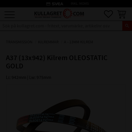
credit_card
INKL. MOMS
Meny
Favoriter
Kundva
TRANSMISSION
KILREMMAR
A - 13MM KILREM
A37 (13x942) Kilrem OLEOSTATIC
GOLD
Li: 942mm | Lw: 975mm