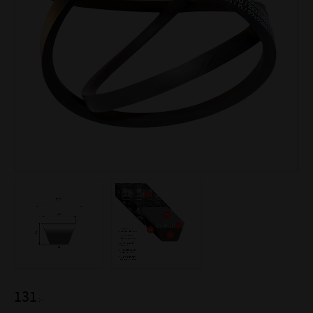
131
:-