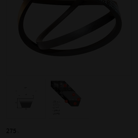
275
:-