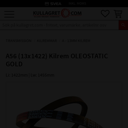
credit_card
INKL. MOMS
Meny
Favoriter
Kundva
TRANSMISSION
KILREMMAR
A - 13MM KILREM
A56 (13x1422) Kilrem OLEOSTATIC
GOLD
Li: 1422mm | Lw: 1455mm