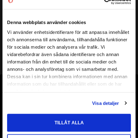
Artikelnr
520202
Vikt
0,01 kg
Denna webbplats använder cookies
Mer info
( A ) UTV. GÄNGA 1:
M5
Vi använder enhetsidentifierare för att anpassa innehållet
( B ) LÄNGD GÄNGA:
4 mm
close
och annonserna till användarna, tillhandahålla funktioner
Välkommen till kullagret.com
( C ) LÄNGD:
7,5 mm
för sociala medier och analysera vår trafik. Vi
( SYMBOL ) NYCKELVIDD:
8 mm
vidarebefordrar även sådana identifierare och annan
Vill du handla som företag eller privatperson?
UTFÖRANDE:
A7 Propp inkl. Plantätning D14
information från din enhet till de sociala medier och
annons- och analysföretag som vi samarbetar med.
FÖRETAG
Dessa kan i sin tur kombinera informationen med annan
information som du har tillhandahållit eller som de har
Priser visas exkl. moms
Vår webbutik har funnits sedan år 2010
samlat in när du har använt deras tjänster.
PRIVAT
Vår ambition på Kullagret är att tillgodose er med kullager,
Visa detaljer
Priser visas inkl. moms
tätningar, transmission, smörjmedel,
fordonsvårdsprodukter och mycket mer från välkända
TILLÅT ALLA
varumärken av högsta kvalité.
Välkommen!