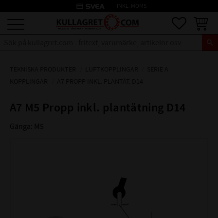
credit_card
INKL. MOMS
Meny
Favoriter
Kundva
TEKNISKA PRODUKTER
LUFTKOPPLINGAR
SERIE A
KOPPLINGAR
A7 PROPP INKL. PLANTÄT. D14
A7 M5 Propp inkl. plantätning D14
Gänga: M5