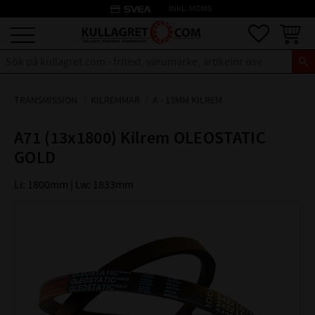
credit_card
INKL. MOMS
Meny
Favoriter
Kundva
TRANSMISSION
KILREMMAR
A - 13MM KILREM
A71 (13x1800) Kilrem OLEOSTATIC
GOLD
Li: 1800mm | Lw: 1833mm