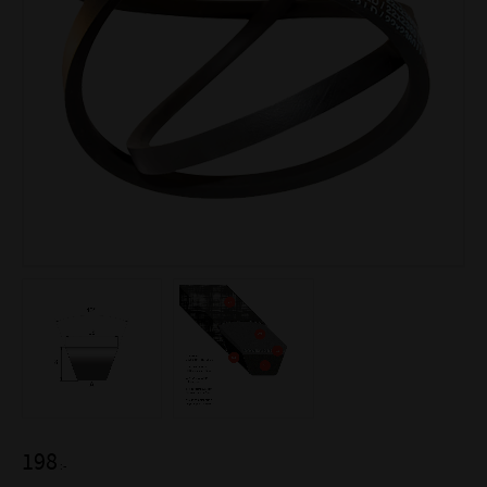
198
:-