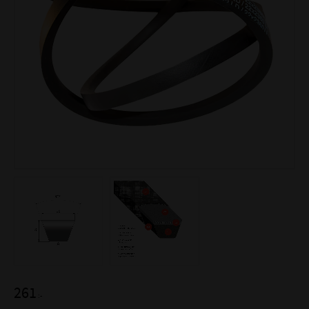
261
:-