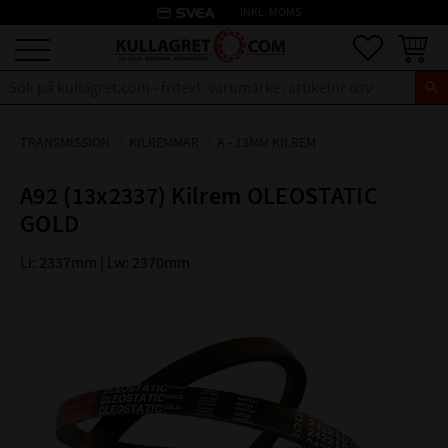
credit_card
INKL. MOMS
Meny
Favoriter
Kundva
TRANSMISSION
KILREMMAR
A - 13MM KILREM
A92 (13x2337) Kilrem OLEOSTATIC
GOLD
Li: 2337mm | Lw: 2370mm