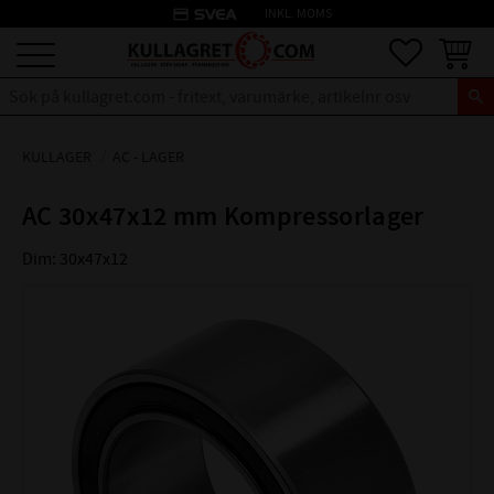
credit_card
INKL. MOMS
Meny
Favoriter
Kundva
KULLAGER
AC - LAGER
AC 30x47x12 mm Kompressorlager
Dim: 30x47x12