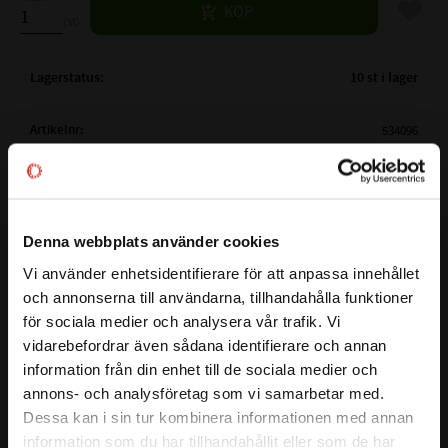
Lägg til
KÖP
st
Lagerstatus
10 st i lager
Artikelnr
534096
Vikt
0,1 kg
Mer info
FULLSTÄNDIG BETECKNING:
AC 30x47x12
( d )
INNERDIAMETER:
30 mm
Denna webbplats använder cookies
( D )
YTTERDIAMETER:
47 mm
Vi använder enhetsidentifierare för att anpassa innehållet
close
( B )
BREDD:
12 mm
och annonserna till användarna, tillhandahålla funktioner
Välkommen till kullagret.com
Detta lager är ett dubbelradigt vinkelkontaktkullager. Detta
för sociala medier och analysera vår trafik. Vi
TÄTNING:
Gummitätning
lager används vanligtvis i AC-kompressor / kompressorer på
vidarebefordrar även sådana identifierare och annan
Vill du handla som företag eller privatperson?
JAB2018
fordon, där av extra namnen som AC-lager och
information från din enhet till de sociala medier och
JAB 2018
Kompressorlager.
annons- och analysföretag som vi samarbetar med.
ALTERNATIVA BETECKNINGAR:
30BX04S1DST
FÖRETAG
Dessa kan i sin tur kombinera informationen med annan
30BX04 S1 2DST
information som du har tillhandahållit eller som de har