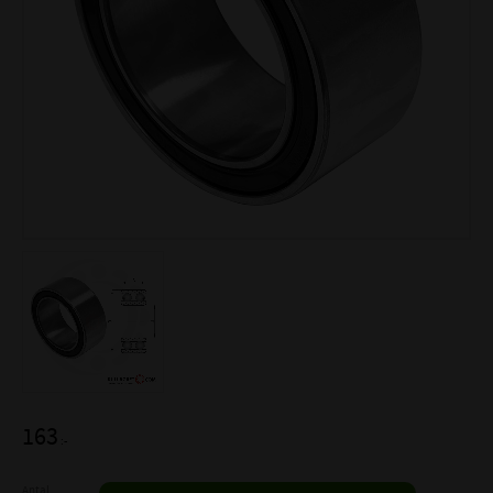
163
:-
Antal