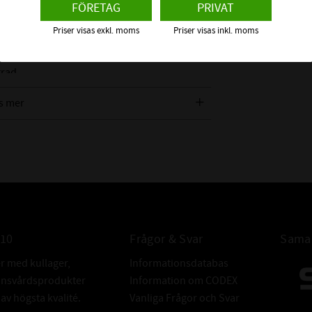
FÖRETAG
PRIVAT
antbaserad och 100% biologisk nedbrytbar.
Priser visas exkl. moms
Priser visas inkl. moms
, ni får prova er fram vad ni gillar bäst men
blir odörblockeringsfunktionen! Men allt
grad.
s mer
m det är mycket smuts som ska bort
010
Frågor & Svar
Samar
er med kullager,
Informationsdatabas
donsvårdsprodukter
Information om CODEX
v högsta kvalité.
Vanliga Frågor och Svar