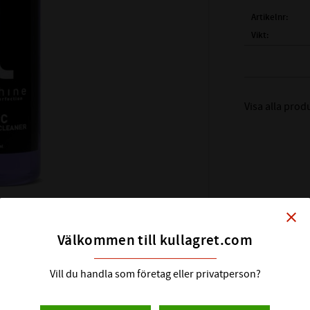
Artikelnr
Vikt
Tillverkare
Visa alla prod
close
Välkommen till kullagret.com
Vill du handla som företag eller privatperson?
on. Fungerar även lika bra för rengöring
ädningsbar och har en odörblockerande