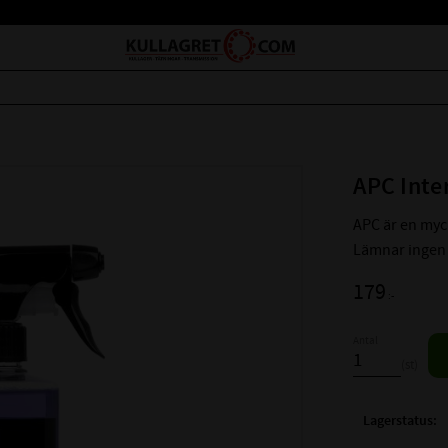
APC Inter
APC är en myck
Lämnar ingen h
179
:-
Antal
st
Lagerstatus