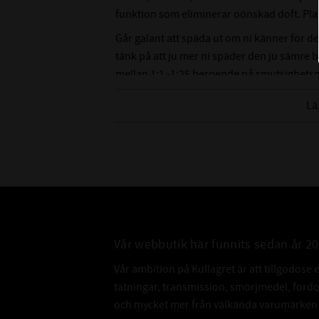
funktion som eliminerar oönskad doft. Pl
Går galant att späda ut om ni känner för det
tänk på att ju mer ni späder den ju sämre 
mellan 1:1 -1:25 beroende på smutsighets
Gör så här
:
Lä
1. Duscha på valfri yta (eller duk)
2. Använd borste för att rugga upp ytan o
3. Torka av med mikrofiberduk
Volym
: 500 ml
Vår webbutik har funnits sedan år 2
Vår ambition på Kullagret är att tillgodose 
tätningar, transmission, smörjmedel, for
och mycket mer från välkända varumärken a