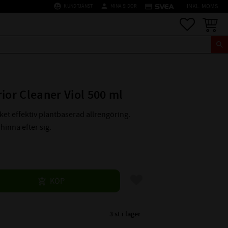
supervised_user_circle
person
credit_card
KUNDTJÄNST
MINA SIDOR
INKL. MOMS
Favoriter
Kundva
ior Cleaner Viol 500 ml
et effektiv plantbaserad allrengöring.
inna efter sig.
Lägg till i favoriter
KÖP
3 st i lager