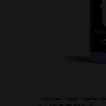
Perfekt för interiören på alla typer av ford
av kök, badrum, skinn och textil. Är utsp