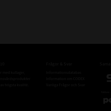
ÖVRIGT:
010
Frågor & Svar
Samar
er med kullager,
Informationsdatabas
donsvårdsprodukter
Information om CODEX
v högsta kvalité.
Vanliga Frågor och Svar