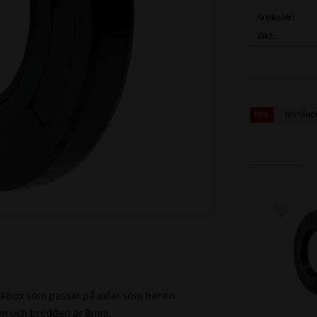
Artikelnr
Vikt
FULLSTÄNDIG
( d1 )
AXELDIA
( D )
YTTERDI
BESTÄND
( B )
BREDD:
TEMPERATUR
MAX TRYCK (B
MATERIAL:
HÅRDHET:
Lägg till
ALTERNATIVA
ackbox som passar på axlar som har en
m och bredden är
8
mm.