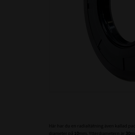
Här har du en radialtätning även kallad p
diameter på
10
mm. Ytterdiametern är
30
m