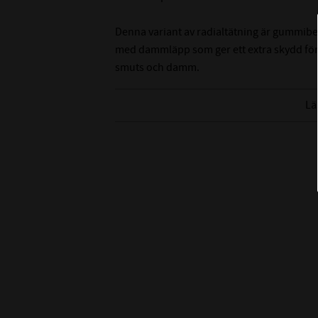
Denna variant av radialtätning är gummibe
med dammläpp som ger ett extra skydd för
smuts och damm.
Tänk på att det är svårt att mäta innerdiame
Lä
rekommenderar att du mäter på axeln som de
innerdiameter.