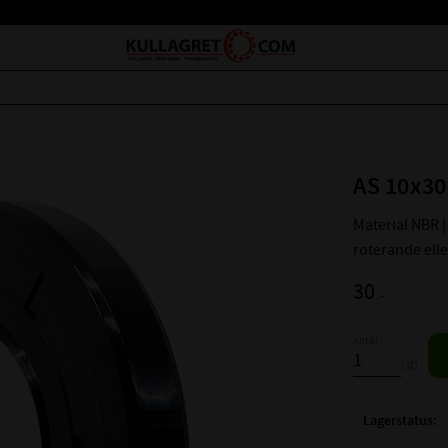
AS 10x30
Material NBR | 
roterande ell
30
:-
Antal
st
Lagerstatus