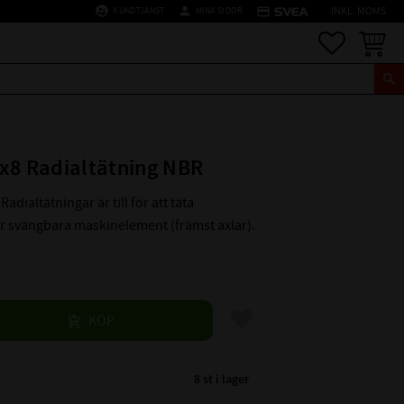
supervised_user_circle
person
credit_card
KUNDTJÄNST
MINA SIDOR
INKL. MOMS
Favoriter
Kundva
x8 Radialtätning NBR
Radialtätningar är till för att täta
er svängbara maskinelement (främst axlar).
Lägg till i favoriter
KÖP
8 st i lager