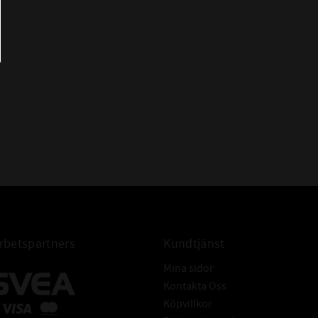
GB 12x32x7
HMSA10 12x32x7
OS-A11 12x32x7
RST 12x32x7
TC 12x32x7
WAS 12x32x7
WDR827 S 12x32x7
AS 12*32*7
AS 12-32-7
AS 12x32x7 Packbox
FÖR AXEL:
Tolerans: ISO h11
Hårdhet: min. 45HRC
Grovhet: RA - 0,2 - 0,8 μm
Rz: 1-5 μm
betspartners
Kundtjänst
R max: ≤ 6,3 μm
Mina sidor
Ytfinish: Fri från ojämnheter
Kontakta Oss
Tolerans: ISO H8
Köpvillkor
Grovhet: RA = 1,6 - 6,3μm