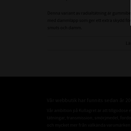
Denna variant av radialtätning är gummibe
med dammläpp som ger ett extra skydd för
smuts och damm.
Tänk på att det är svårt att mäta innerdiame
Lä
rekommenderar att du mäter på axeln som de
innerdiameter.
Vår webbutik har funnits sedan år 2
Vår ambition på Kullagret är att tillgodose 
tätningar, transmission, smörjmedel, for
och mycket mer från välkända varumärken a