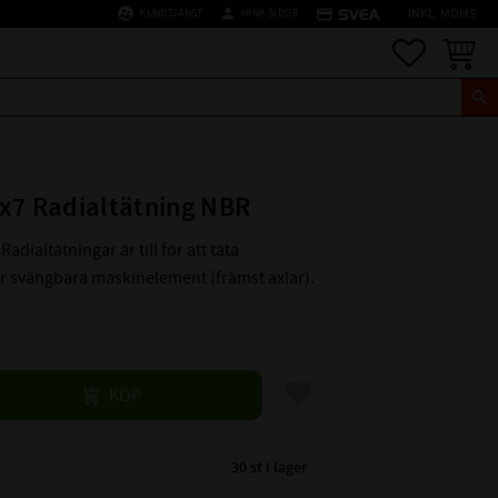
supervised_user_circle
person
credit_card
KUNDTJÄNST
MINA SIDOR
INKL. MOMS
Favoriter
Kundva
x7 Radialtätning NBR
Radialtätningar är till för att täta
er svängbara maskinelement (främst axlar).
Lägg till i favoriter
KÖP
30 st i lager