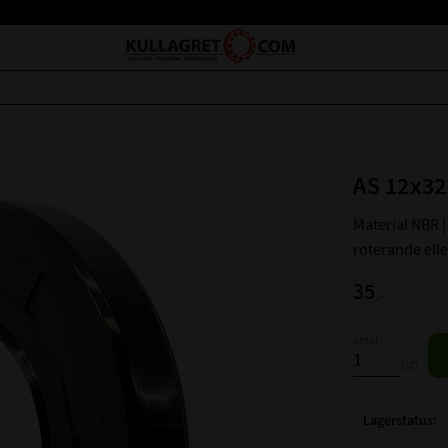
AS 12x32
Material NBR | 
roterande ell
35
:-
Antal
st
Lagerstatus