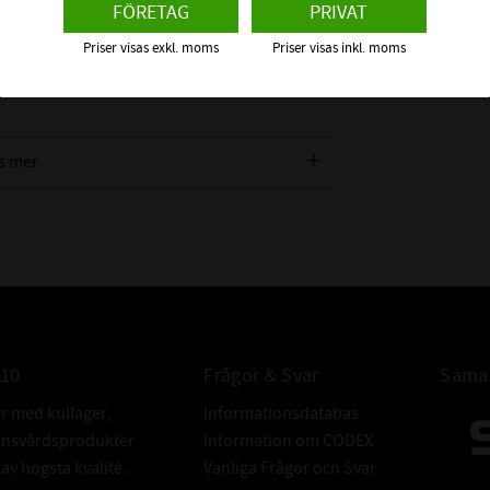
FÖRETAG
PRIVAT
klädd av NBR (Nitrilgummi) och är försedd
Priser visas exkl. moms
Priser visas inkl. moms
 axel och tätningsläpp mot bland annat
tern direkt på en radialtätning. Vi
s mer
n ska täta emot för att få rätt
TOLERANSER 
010
Frågor & Svar
Samar
er med kullager,
Informationsdatabas
donsvårdsprodukter
Information om CODEX
v högsta kvalité.
Vanliga Frågor och Svar