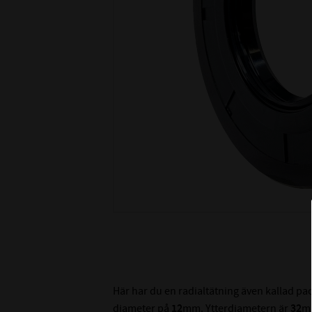
Här har du en radialtätning även kallad p
diameter på
12
mm. Ytterdiametern är
32
m