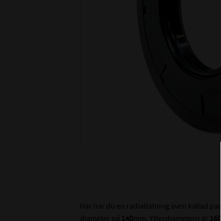
Här har du en radialtätning även kallad p
diameter på
140
mm. Ytterdiametern är
16