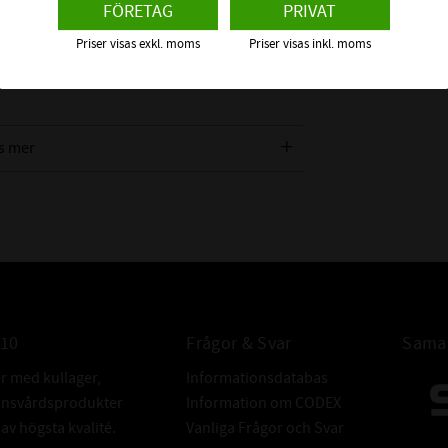
FÖRETAG
PRIVAT
klädd av NBR (Nitrilgummi) och är försedd
Priser visas exkl. moms
Priser visas inkl. moms
 axel och tätningsläpp mot bland annat
tern direkt på en radialtätning. Vi
s mer
n ska täta emot för att få rätt
TOLERANSER 
010
Frågor & Svar
Samar
er med kullager,
Informationsdatabas
donsvårdsprodukter
Information om CODEX
v högsta kvalité.
Vanliga Frågor och Svar