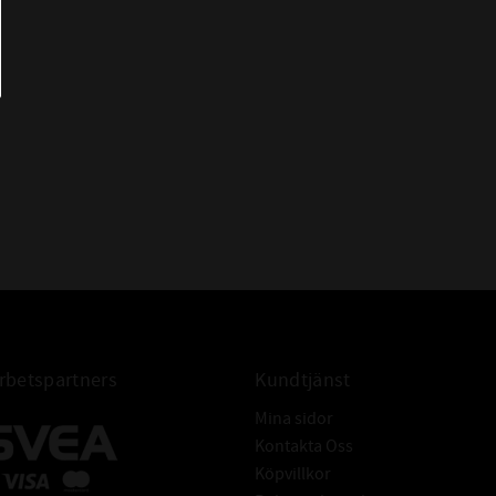
HMSA10 140x160x13
OS-A11 140x160x13
RST 140x160x13
TC 140x160x13
WAS 140x160x13
WDR827 S 140x160x13
AS 140-160-13
AS 140/160/13
AS 140*160*13
AS 140x160x13 Packbox
Radialtätning 140x160x13
Packbox 140x160x13
FÖR AXEL:
Tolerans: ISO h11
Hårdhet: min. 45HRC
betspartners
Kundtjänst
Grovhet: RA - 0,2 - 0,8 μm
Mina sidor
Rz: 1-5 μm
Kontakta Oss
R max: ≤ 6,3 μm
Köpvillkor
Ytfinish: Fri från ojämnheter