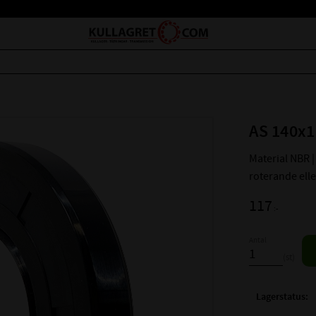
AS 140x1
Material NBR | 
roterande ell
117
:-
Antal
st
Lagerstatus