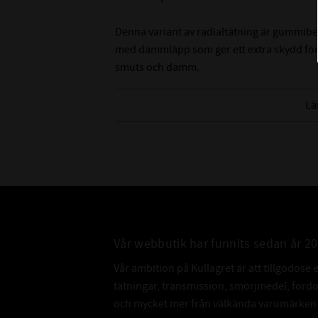
Denna variant av radialtätning är gummibe
med dammläpp som ger ett extra skydd för
smuts och damm.
Tänk på att det är svårt att mäta innerdiame
Lä
rekommenderar att du mäter på axeln som de
innerdiameter.
Vår webbutik har funnits sedan år 2
Vår ambition på Kullagret är att tillgodose 
tätningar, transmission, smörjmedel, for
och mycket mer från välkända varumärken a