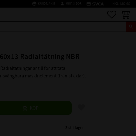
supervised_user_circle
person
credit_card
KUNDTJÄNST
MINA SIDOR
INKL. MOMS
Favoriter
Kundva
60x13 Radialtätning NBR
Radialtätningar är till för att täta
er svängbara maskinelement (främst axlar).
Lägg till i favoriter
KÖP
3 st i lager