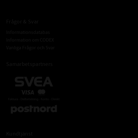
Hårdhet: min. 45HRC
Grovhet: RA - 0,2 - 0,8 μm
Frågor & Svar
Rz: 1-5 μm
R max: ≤ 6,3 μm
Informationsdatabas
Ytfinish: Fri från ojämnheter
Information om CODEX
Tolerans: ISO H8
Vanliga Frågor och Svar
Grovhet: RA = 1,6 - 6,3μm
TOLERANSER FÖR HÅL:
Rz: = 10-20 μm
Samarbetspartners
Rmax: ≤ 25 μm
Armeringsring: Stål DIN EN 10139
Fjäderring: DIN EN 10270-117223
ÖVRIGT:
Radialtätning med fjäder och
dammtunga för att skydda mot
yttre föroreningar
Kundtjänst