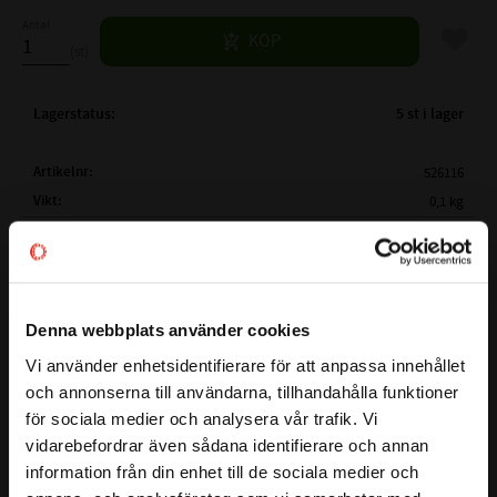
Antal
Lägg til
KÖP
st
Lagerstatus
5 st i lager
Artikelnr
526116
Vikt
0,1 kg
Mer info
FULLSTÄNDIG BETECKNING:
AS 155x180x15
( d1 )
AXELDIAMETER:
155 mm
( D )
YTTERDIAMETER:
180 mm
BESTÄNDIGHETSTABELL
Denna webbplats använder cookies
( B )
BREDD:
15 mm
Vi använder enhetsidentifierare för att anpassa innehållet
close
TEMPERATUROMRÅDE:
-40°C till +100°C
och annonserna till användarna, tillhandahålla funktioner
Välkommen till kullagret.com
MAX TRYCK (BAR):
0,5 Bar
för sociala medier och analysera vår trafik. Vi
vidarebefordrar även sådana identifierare och annan
MATERIAL:
NBR - Nitrilgummi
Vill du handla som företag eller privatperson?
Här har du en radialtätning även kallad packbox som passar
information från din enhet till de sociala medier och
HÅRDHET:
70° Shore
på axlar som har en diameter på
155
mm. Ytterdiametern