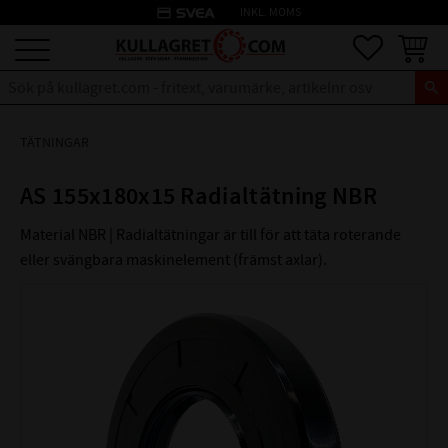
credit_card
INKL. MOMS
Meny
Favoriter
Kundva
TÄTNINGAR
AS 155x180x15 Radialtätning NBR
Material NBR | Radialtätningar är till för att täta roterande
eller svängbara maskinelement (främst axlar).