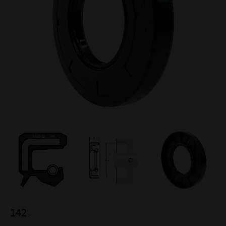
142
:-