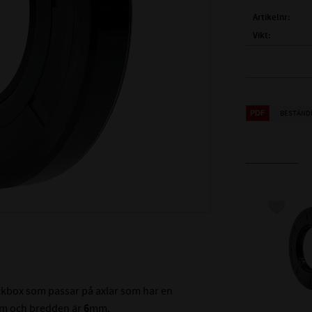
Artikelnr
Vikt
FULLSTÄNDIG
( d1 )
AXELDIA
( D )
YTTERDI
BESTÄND
( B )
BREDD:
TEMPERATUR
MAX TRYCK (B
MATERIAL:
HÅRDHET:
Lägg till
ALTERNATIVA
ackbox som passar på axlar som har en
m och bredden är
6
mm.