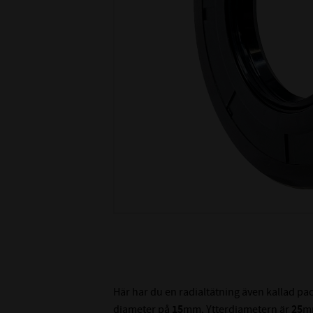
Här har du en radialtätning även kallad p
diameter på
15
mm. Ytterdiametern är
25
m