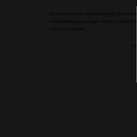
Denna variant av radialtätning är gummibe
med dammläpp som ger ett extra skydd för
smuts och damm.
Tänk på att det är svårt att mäta innerdiame
Lä
rekommenderar att du mäter på axeln som de
innerdiameter.