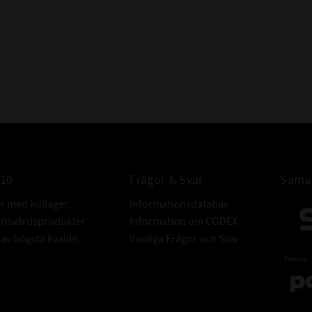
ÖVRIGT:
010
Frågor & Svar
Samar
er med kullager,
Informationsdatabas
donsvårdsprodukter
Information om CODEX
v högsta kvalité.
Vanliga Frågor och Svar