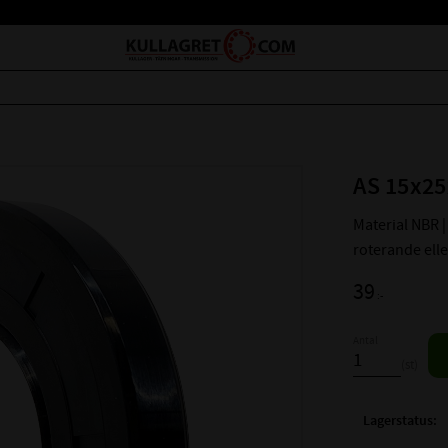
AS 15x25
Material NBR | 
roterande ell
39
:-
Antal
st
Lagerstatus