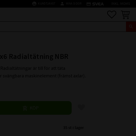
supervised_user_circle
person
credit_card
KUNDTJÄNST
MINA SIDOR
INKL. MOMS
Favoriter
Kundva
x6 Radialtätning NBR
Radialtätningar är till för att täta
er svängbara maskinelement (främst axlar).
Lägg till i favoriter
KÖP
35 st i lager