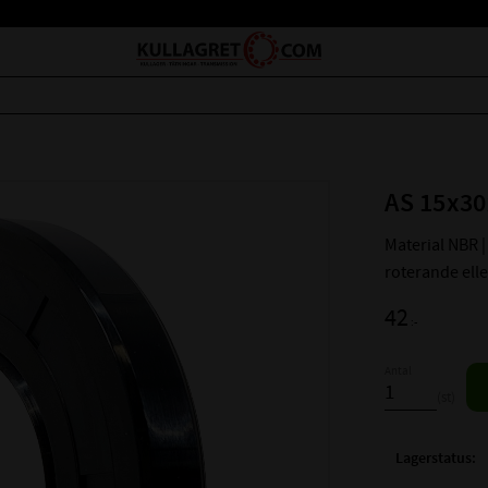
AS 15x30
Material NBR | 
roterande ell
42
:-
Antal
st
Lagerstatus