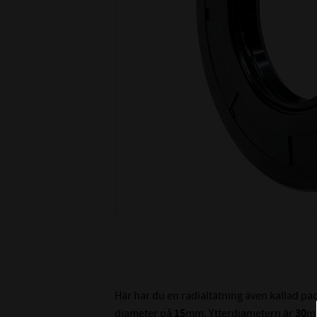
Här har du en radialtätning även kallad p
diameter på
15
mm. Ytterdiametern är
30
m