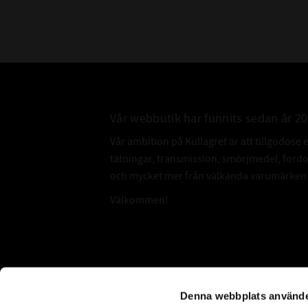
Vår webbutik har funnits sedan år 2
Vår ambition på Kullagret är att tillgodose 
tätningar, transmission, smörjmedel, for
och mycket mer från välkända varumärken a
Välkommen!
Subscribe
Denna webbplats använde