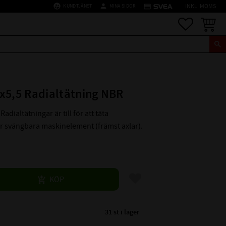
supervised_user_circle
person
credit_card
KUNDTJÄNST
MINA SIDOR
INKL. MOMS
Favoriter
Kundva
x5,5 Radialtätning NBR
Radialtätningar är till för att täta
er svängbara maskinelement (främst axlar).
Lägg till i favoriter
KÖP
31 st i lager