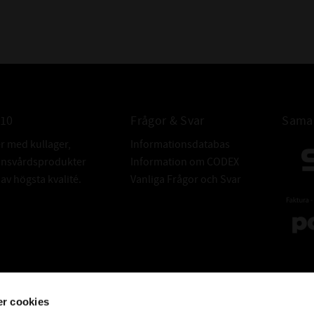
ÖVRIGT:
010
Frågor & Svar
Samar
er med kullager,
Informationsdatabas
donsvårdsprodukter
Information om CODEX
v högsta kvalité.
Vanliga Frågor och Svar
r cookies