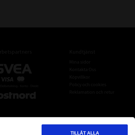
Rmax: ≤ 25 μm
Armeringsring: Stål DIN EN
10139
Fjäderring: DIN EN 10270-
117223
Radialtätning med fjäder och
betspartners
Kundtjänst
dammtunga för att skydda
mot yttre föroreningar
Mina sidor
Kontakta Oss
Köpvillkor
Policy och cookies
Reklamation och retur
TILLÅT ALLA