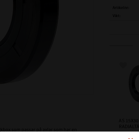
Artikelnr
Vikt
FULLSTÄNDIG
( d1 )
AXELDIA
( D )
YTTERDI
( B )
BREDD:
TEMPERATUR
Lägg till
MAX TRYCK (B
MATERIAL:
HÅRDHET:
ALTERNATIVA
AS 15X30
RADIALT
ackbox som passar på axlar som har en
Material NBR
m och bredden är
5,5
mm.