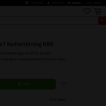
supervised_user_circle
person
credit_card
KUNDTJÄNST
MINA SIDOR
INKL. MOMS
Favoriter
Kundva
x7 Radialtätning NBR
Radialtätningar är till för att täta
er svängbara maskinelement (främst axlar).
Lägg till i favoriter
KÖP
13 st i lager