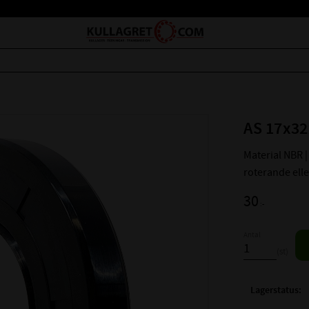
AS 17x32
Material NBR | 
roterande ell
30
:-
Antal
st
Lagerstatus