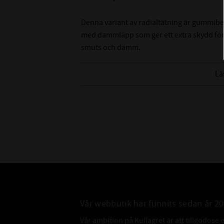
Denna variant av radialtätning är gummibe
med dammläpp som ger ett extra skydd för
smuts och damm.
Tänk på att det är svårt att mäta innerdiame
Lä
rekommenderar att du mäter på axeln som de
innerdiameter.
Vår webbutik har funnits sedan år 2
Vår ambition på Kullagret är att tillgodose 