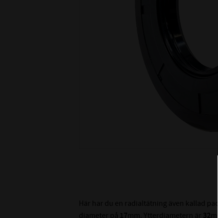
Här har du en radialtätning även kallad p
diameter på
17
mm. Ytterdiametern är
32
m