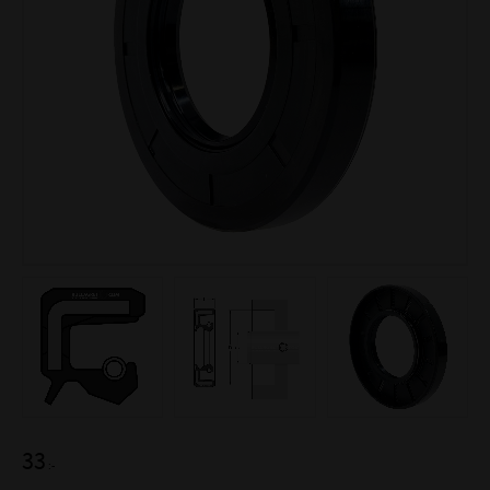
33
:-