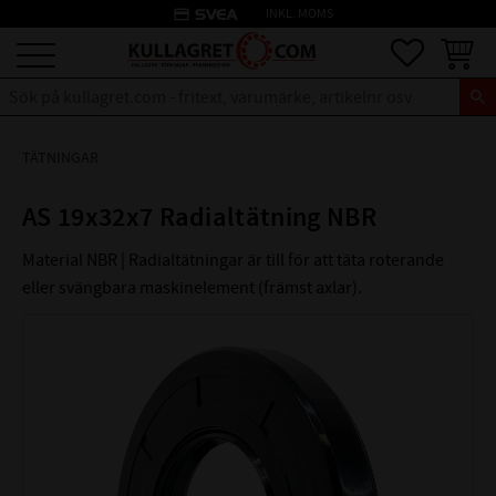
credit_card
INKL. MOMS
Meny
Favoriter
Kundva
TÄTNINGAR
AS 19x32x7 Radialtätning NBR
Material NBR | Radialtätningar är till för att täta roterande
eller svängbara maskinelement (främst axlar).