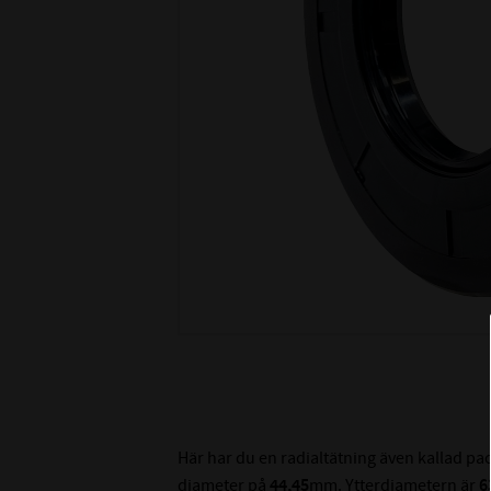
Här har du en radialtätning även kallad p
diameter på
44,45
mm. Ytterdiametern är
6