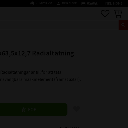
supervised_user_circle
person
credit_card
KUNDTJÄNST
MINA SIDOR
INKL. MOMS
Favoriter
Kundva
x63,5x12,7 Radialtätning
Radialtätningar är till för att täta
er svängbara maskinelement (främst axlar).
Lägg till i favoriter
KÖP