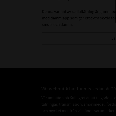
Denna variant av radialtätning är gummibe
med dammläpp som ger ett extra skydd för
smuts och damm.
Tänk på att det är svårt att mäta innerdiame
Lä
rekommenderar att du mäter på axeln som de
innerdiameter.
Vår webbutik har funnits sedan år 2
Vår ambition på Kullagret är att tillgodose 
tätningar, transmission, smörjmedel, for
och mycket mer från välkända varumärken a