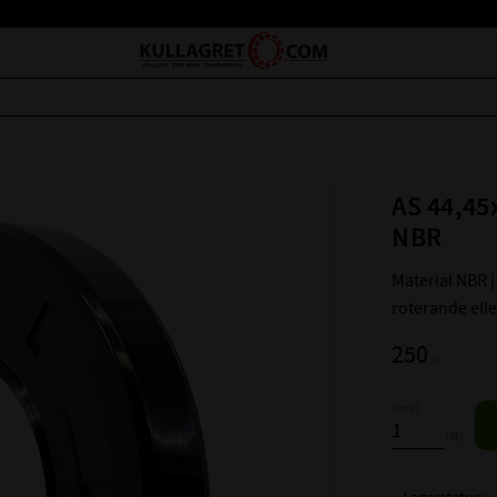
AS 44,45
NBR
Material NBR | 
roterande ell
250
:-
Antal
st