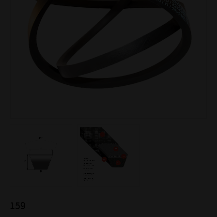
159
:-