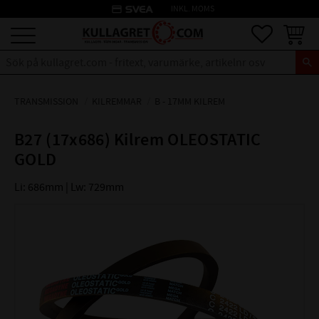
credit_card
INKL. MOMS
Meny
Favoriter
Kundva
TRANSMISSION
KILREMMAR
B - 17MM KILREM
B27 (17x686) Kilrem OLEOSTATIC
GOLD
Li: 686mm | Lw: 729mm