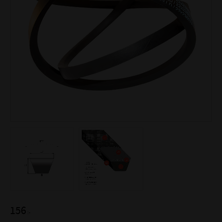
156
:-