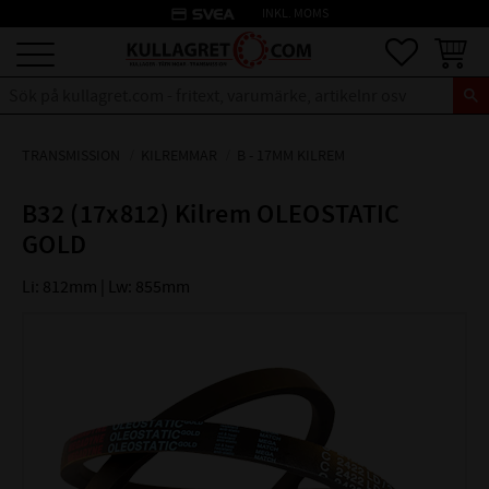
credit_card
INKL. MOMS
Meny
Favoriter
Kundva
TRANSMISSION
KILREMMAR
B - 17MM KILREM
B32 (17x812) Kilrem OLEOSTATIC
GOLD
Li: 812mm | Lw: 855mm