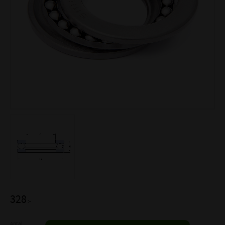
328
:-
Antal