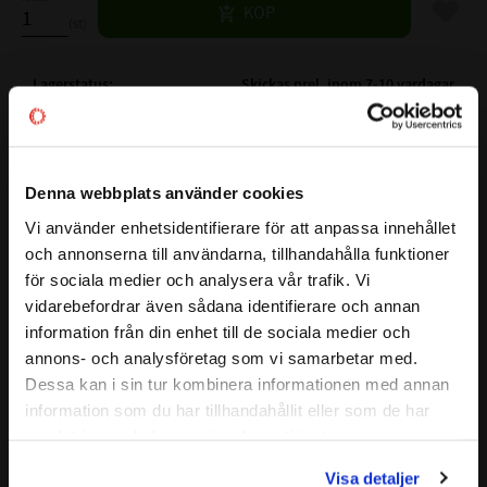
Lägg til
KÖP
st
Lagerstatus
Skickas prel. inom 7-10 vardagar
Artikelnr
531361
Vikt
0,002 kg
Denna webbplats använder cookies
Tillverkare
SKF
Mer info
Vi använder enhetsidentifierare för att anpassa innehållet
close
FULLSTÄNDIG SKF BETECKNING:
BA 3
och annonserna till användarna, tillhandahålla funktioner
Välkommen till kullagret.com
för sociala medier och analysera vår trafik. Vi
Visa alla produkter från SKF
( d )
INNERDIAMETER:
3 mm
vidarebefordrar även sådana identifierare och annan
Vill du handla som företag eller privatperson?
( D )
YTTERDIAMETER:
8 mm
information från din enhet till de sociala medier och
( H )
HÖJD:
3,5 mm
annons- och analysföretag som vi samarbetar med.
BÄRIGHETSTAL DYNAMISKT:
0,806kN
FÖRETAG
Dessa kan i sin tur kombinera informationen med annan
BÄRIGHETSTAL STATISKT:
0,72kN
information som du har tillhandahållit eller som de har
Priser visas exkl. moms
samlat in när du har använt deras tjänster.
REFERENS VARVTAL:
26000r/min
PRIVAT
GRÄNSVARVTAL:
36000r/min
Visa detaljer