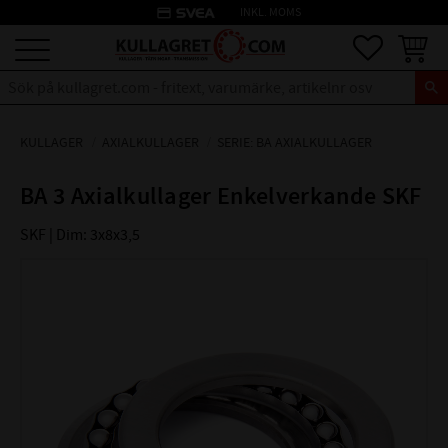
credit_card
INKL. MOMS
Meny
Favoriter
Kundva
KULLAGER
AXIALKULLAGER
SERIE: BA AXIALKULLAGER
BA 3 Axialkullager Enkelverkande SKF
SKF | Dim: 3x8x3,5