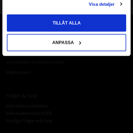
Visa detaljer
Priser visas inkl. moms
TILLÅT ALLA
Vår webbutik har funnits sedan år 2010
Vår ambition på Kullagret är att tillgodose er med kullager,
ANPASSA
tätningar, transmission, smörjmedel,
fordonsvårdsprodukter och mycket mer från välkända
varumärken av högsta kvalité.
Välkommen!
Frågor & Svar
Informationsdatabas
Information om CODEX
Vanliga Frågor och Svar