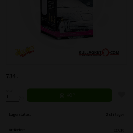
734
:-
Antal
Lägg til
KÖP
st
Lagerstatus
2 st i lager
Artikelnr
523210