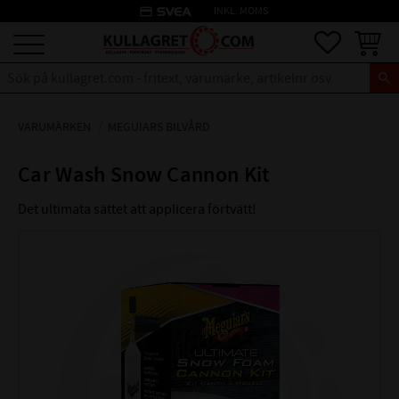
credit_card
INKL. MOMS
Meny
Favoriter
Kundva
VARUMÄRKEN
MEGUIARS BILVÅRD
Car Wash Snow Cannon Kit
Det ultimata sättet att applicera förtvätt!