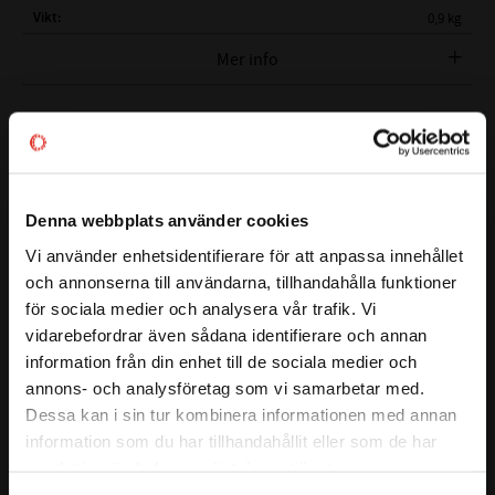
Vikt
0,9 kg
Tillverkare
MEGUIARS
Mer info
Visa alla produkter från MEGUIARS
Denna webbplats använder cookies
Det absolut effektivaste sättet att applicera förtvätt. Perfekt
Vi använder enhetsidentifierare för att anpassa innehållet
close
för både skumavfettning och schampo. Justerskruv ovanpå
och annonserna till användarna, tillhandahålla funktioner
Välkommen till kullagret.com
för att enkelt justera mängden skum.
för sociala medier och analysera vår trafik. Vi
vidarebefordrar även sådana identifierare och annan
Vill du handla som företag eller privatperson?
Paketet innehåller:
information från din enhet till de sociala medier och
Munstycke tillverkat i mässing
annons- och analysföretag som vi samarbetar med.
1L behållare
FÖRETAG
Dessa kan i sin tur kombinera informationen med annan
information som du har tillhandahållit eller som de har
Läs mer
1st Rulle gängtejp
Priser visas exkl. moms
samlat in när du har använt deras tjänster.
PRIVAT
Adaptrar för Nilfisk, Kärcher K series samt Bosch