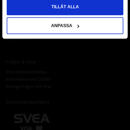
TILLÅT ALLA
Vår ambition på Kullagret är att tillgodose er med kullager,
kapilläreffekten bidrar till stark utbredning.
tätningar, transmission, smörjmedel,
EGENSKAPER
fordonsvårdsprodukter och mycket mer från välkända
• Tränger undan och utestänger fukt, framförallt efter tvätt eller när
ANPASSA
varumärken av högsta kvalité.
man besprutat motorer eller utrustning
Välkommen!
• Tränger igenom korrosion så att fastrostade delar lossar
• Smörjer utan att lämna klibbiga rester • Skyddar mot korrosion,
även under förvaring
Frågor & Svar
• Stoppar irriterande oljud
• Startar “våta” motorer
Informationsdatabas
• Förhindrar elektriska fel
Information om CODEX
• Avlägsnar lätt smuts och föroreningar
Vanliga Frågor och Svar
• Förhindrar fingeravtryckskorrosion tack vare dess skyddande hinna
• Skyddar alla metaller och legeringar
Samarbetspartners
• Kompatibel för de flesta målade ytor, lacker, plaster och gummin
• Försedd med 360° (upp-och ner) sprayventil för bekvämare
användning
• Försedd med icke brännbar CO2 drivgas