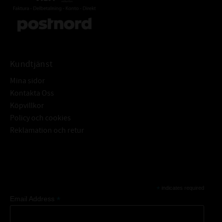
• Aktivt produktinnehåll på 97%.
• Specifikation : NSN 6850 - 13- 115 1885.
ANVÄNDINGSOMRÅDE
Tändningssystem
Kundtjänst
• Strömfördelare
• Batteriterminaler
Mina sidor
• Motorer
Kontakta Oss
• Kablar
Köpvillkor
• Kontakter
Policy och cookies
• Strömbrytare
Reklamation och retur
• Antenner
• Elektrisk och elektronisk utrustning
• Generatorer
Subscribe
• Muttrar och skruvar
• Lås • Gångjärn
*
indicates required
*
Email Address
• Krom, inom- och utomhus
• Stål