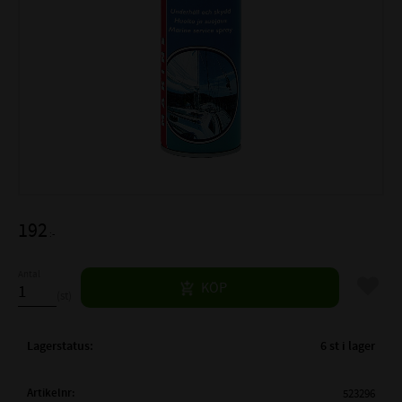
192
:-
Antal
Lägg til
KÖP
st
Lagerstatus
6 st i lager
Artikelnr
523296