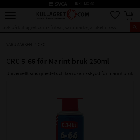
credit_card
INKL. MOMS
Meny
Favoriter
Kundva
VARUMÄRKEN
CRC
CRC 6-66 för Marint bruk 250ml
Universellt smörjmedel och korrosionsskydd för marint bruk