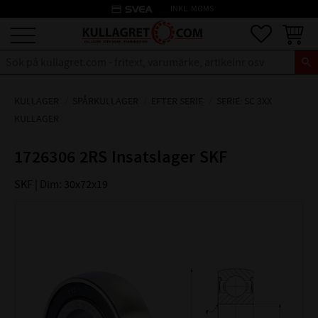
credit_card
INKL. MOMS
Meny
Favoriter
Kundva
KULLAGER
SPÅRKULLAGER
EFTER SERIE
SERIE: SC 3XX
KULLAGER
1726306 2RS Insatslager SKF
SKF | Dim: 30x72x19