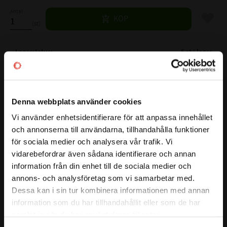
Antal
Lägg til
KÖP
st
Lagerstatus
5 st i lager
Artikelnr
532555
Vikt
0,2 kg
Denna webbplats använder cookies
Tillverkare
SKF
Mer info
Vi använder enhetsidentifierare för att anpassa innehållet
close
( d )
INNERDIAMETER:
30 mm
och annonserna till användarna, tillhandahålla funktioner
Välkommen till kullagret.com
( D )
YTTERDIAMETER:
72 mm
för sociala medier och analysera vår trafik. Vi
Visa alla produkter från SKF
vidarebefordrar även sådana identifierare och annan
( B )
TOTALBREDD:
19 mm
Vill du handla som företag eller privatperson?
information från din enhet till de sociala medier och
( C )
BREDD YTTERBANA:
mm
annons- och analysföretag som vi samarbetar med.
( G2)
STORLEK STOPPSKRUV:
X
FÖRETAG
Dessa kan i sin tur kombinera informationen med annan
GRÄNSVARVTAL:
8500 r/min
information som du har tillhandahållit eller som de har
BÄRIGHETSTAL DYNAMISKT:
14 kN
Priser visas exkl. moms
samlat in när du har använt deras tjänster.
BÄRIGHETSTAL STATISKT:
7,8 kN
PRIVAT