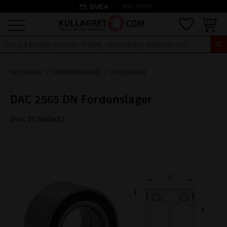
credit_card
INKL. MOMS
Meny
Favoriter
Kundva
KULLAGER
FORDONSLAGER
HJULLAGER
DAC 2565 DN Fordonslager
Dim: 25,5x65x31