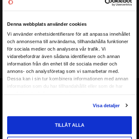
Vikt
0,39 kg
Mer info
( d )
INNERDIAMETER:
25,5 mm
Denna webbplats använder cookies
( D )
YTTERDIAMETER:
65 mm
Vi använder enhetsidentifierare för att anpassa innehållet
( B )
BREDD:
31 mm
close
och annonserna till användarna, tillhandahålla funktioner
Välkommen till kullagret.com
TÄTNING:
GUMMITÄTNING
för sociala medier och analysera vår trafik. Vi
ÖVRIG INFORMATION:
-
vidarebefordrar även sådana identifierare och annan
ALT.BETECKNING:
DAC 2565 DNSRLTSH2
Vill du handla som företag eller privatperson?
information från din enhet till de sociala medier och
FABRIKAT:
KOYO
annons- och analysföretag som vi samarbetar med.
FÖRETAG
Dessa kan i sin tur kombinera informationen med annan
information som du har tillhandahållit eller som de har
Priser visas exkl. moms
samlat in när du har använt deras tjänster.
Vår webbutik har funnits sedan år 2010
PRIVAT
Vår ambition på Kullagret är att tillgodose er med kullager,
Visa detaljer
Priser visas inkl. moms
tätningar, transmission, smörjmedel,
fordonsvårdsprodukter och mycket mer från välkända
TILLÅT ALLA
varumärken av högsta kvalité.
Välkommen!