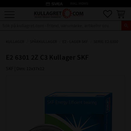
credit_card
INKL. MOMS
Meny
Favoriter
Kundva
KULLAGER
SPÅRKULLAGER
E2 - LAGER SKF
SERIE: E2.6300
E2 6301 2Z C3 Kullager SKF
SKF | Dim: 12x37x12