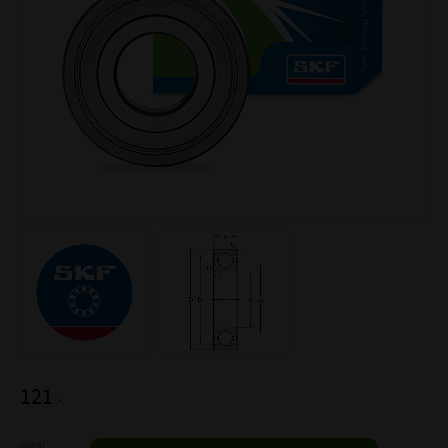
121
:-
Antal