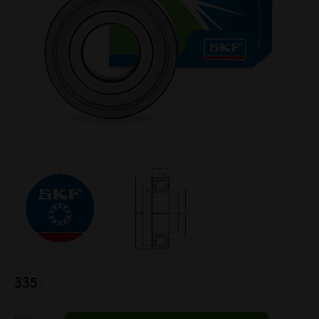
335
:-
Antal