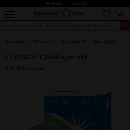
credit_card
INKL. MOMS
Meny
Favoriter
Kundva
KULLAGER
SPÅRKULLAGER
E2 - LAGER SKF
SERIE: E2.6300
E2 6306 2Z C3 Kullager SKF
SKF | Dim: 30x72x19