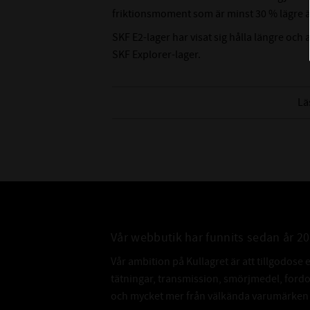
friktionsmoment som är minst 30 % lägre ä
SKF E2-lager har visat sig hålla längre oc
SKF Explorer-lager.
Typiska applikationer inkluderar elmotorer
finns i serierna 60, 62 och 63 dimensioner
Lä
har C3 radiellt inre spel som standard.
Vår webbutik har funnits sedan år 2
Vår ambition på Kullagret är att tillgodose 
tätningar, transmission, smörjmedel, for
och mycket mer från välkända varumärken a