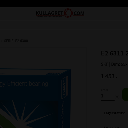
SERIE: E2.6300
E2 6311 
SKF | Dim: 55
1 453
:-
Antal
st
Lagerstatus