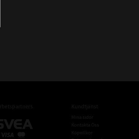
 BETECKNINGAR:
E2.6311/2Z/C3
361580
10103876
SKF Energy
betspartners
Kundtjänst
Mina sidor
Kontakta Oss
Köpvillkor