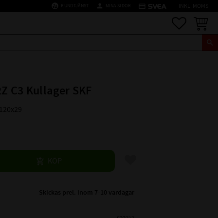
supervised_user_circle
person
credit_card
KUNDTJÄNST
MINA SIDOR
INKL. MOMS
Favoriter
Kundva
2Z C3 Kullager SKF
x120x29
Lägg till i favoriter
KÖP
Skickas prel. inom 7-10 vardagar