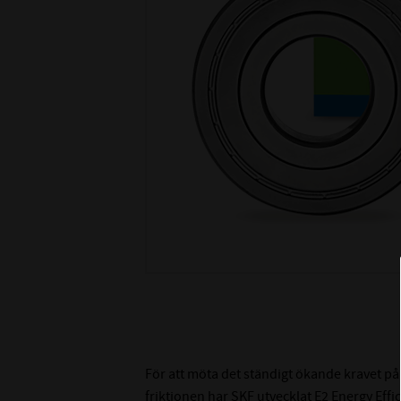
För att möta det ständigt ökande kravet p
friktionen har SKF utvecklat E2 Energy Effi