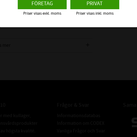
FÖRETAG
PRIVAT
n ett standard SKF Explorer-lager.
ALTERNATIVA
Priser visas exkl. moms
Priser visas inkl. moms
h använder mindre smörjmedel än ett standard
FABRIKAT:
, pumpar, transportörer och fläktar, och
. De levereras med en skärm på båda sidor och
s mer
010
Frågor & Svar
Samar
er med kullager,
Informationsdatabas
donsvårdsprodukter
Information om CODEX
v högsta kvalité.
Vanliga Frågor och Svar