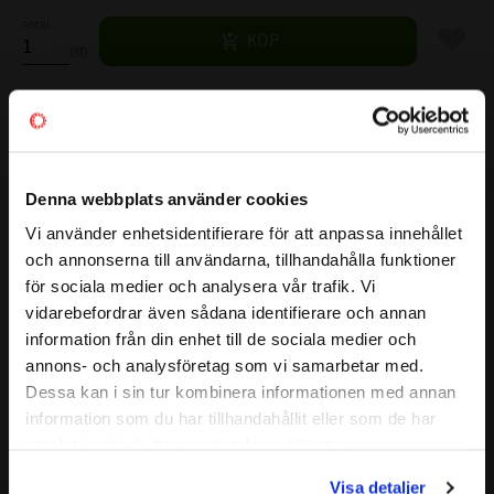
Antal
Lägg til
KÖP
st
Lagerstatus
8 st i lager
Artikelnr
533718
Denna webbplats använder cookies
Vikt
0,015 kg
Vi använder enhetsidentifierare för att anpassa innehållet
Mer info
close
( d )
INNERDIAMETER:
3,175 mm
och annonserna till användarna, tillhandahålla funktioner
Välkommen till kullagret.com
( D )
YTTERDIAMETER:
12,7 mm
för sociala medier och analysera vår trafik. Vi
( B )
BREDD:
4,36 mm
vidarebefordrar även sådana identifierare och annan
Vill du handla som företag eller privatperson?
TÄTNING:
PLÅT
information från din enhet till de sociala medier och
LAGERSPEL:
Normalt
annons- och analysföretag som vi samarbetar med.
GRÄNSVARVTAL:
- r/min
FÖRETAG
Dessa kan i sin tur kombinera informationen med annan
BÄRIGHETSTAL DYNAMISKT:
- kN
information som du har tillhandahållit eller som de har
Priser visas exkl. moms
Alt. Beteckning:
R 2 AZZ
samlat in när du har använt deras tjänster.
PRIVAT
FABRIKAT:
KOYO
Visa detaljer