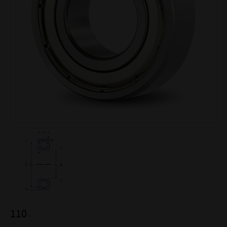
110
:-