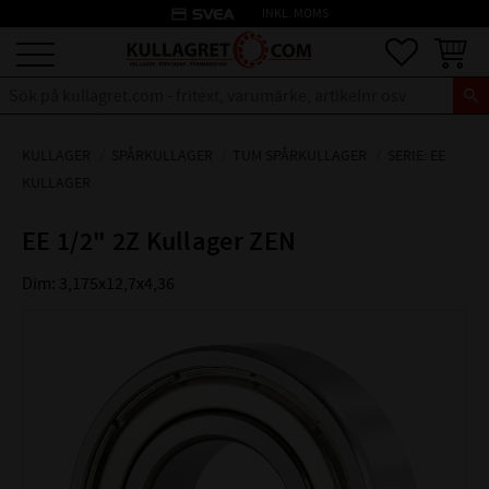
credit_card
INKL. MOMS
Meny
Favoriter
Kundva
KULLAGER
SPÅRKULLAGER
TUM SPÅRKULLAGER
SERIE: EE
KULLAGER
EE 1/2" 2Z Kullager ZEN
Dim: 3,175x12,7x4,36