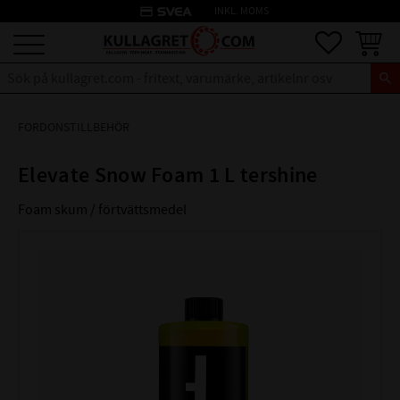
credit_card
INKL. MOMS
Meny
Favoriter
Kundva
FORDONSTILLBEHÖR
Elevate Snow Foam 1 L tershine
Foam skum / förtvättsmedel