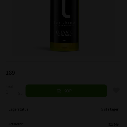
189
:-
Antal
Lägg til
KÖP
st
Lagerstatus
5 st i lager
Artikelnr
528549