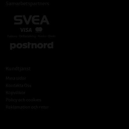
Doft:
Somriga Frukter
Samarbetspartners
Förvaras frostfritt. Ej märkningspliktig.
Kundtjänst
Mina sidor
Kontakta Oss
Köpvillkor
Policy och cookies
Reklamation och retur
Subscribe