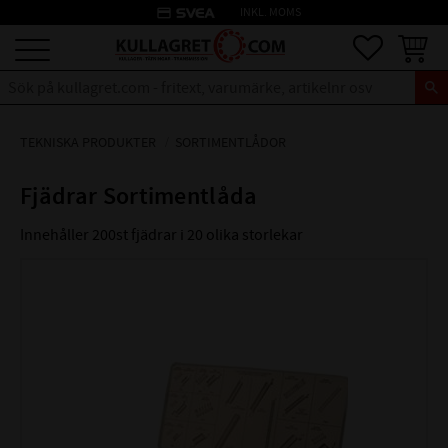
credit_card
INKL. MOMS
Meny
Favoriter
Kundva
TEKNISKA PRODUKTER
SORTIMENTLÅDOR
Fjädrar Sortimentlåda
Innehåller 200st fjädrar i 20 olika storlekar