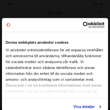
Vikt
0,37 kg
Mer info
Antal
Denna webbplats använder cookies
200st
Vi använder enhetsidentifierare för att anpassa innehållet
close
och annonserna till användarna, tillhandahålla funktioner
Välkommen till kullagret.com
Storlekar
för sociala medier och analysera vår trafik. Vi
vidarebefordrar även sådana identifierare och annan
12st 4 x 79,5mm Utsträckt fjäder
Vill du handla som företag eller privatperson?
information från din enhet till de sociala medier och
8st 4,5 x 44,5mm utsträckt fjäder
annons- och analysföretag som vi samarbetar med.
10st 5 x 20,5mm Utsträckt fjäder
FÖRETAG
Läs mer
Dessa kan i sin tur kombinera informationen med annan
10st 5,5 x 25,5mm utsträckt fjäder
information som du har tillhandahållit eller som de har
10st 6,5 x 22mm utsträckt fjäder
Priser visas exkl. moms
samlat in när du har använt deras tjänster.
10st 7 x 38mm utsträckt fjäder
PRIVAT
12st 7 x 38mm utsträckt fjäder
Visa detaljer
Priser visas inkl. moms