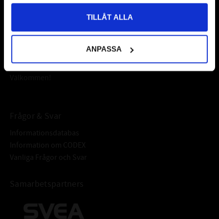
Vår webbutik har funnits sedan år 2010
TILLÅT ALLA
Vår ambition på Kullagret är att tillgodose er med kullager,
tätningar, transmission, smörjmedel,
fordonsvårdsprodukter och mycket mer från välkända
ANPASSA
varumärken av högsta kvalité.
Välkommen!
Frågor & Svar
Informationsdatabas
Information om CODEX
Vanliga Frågor och Svar
Samarbetspartners