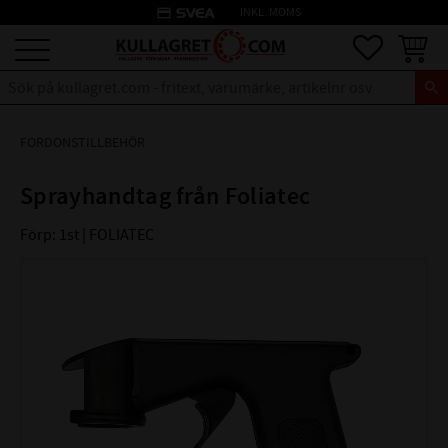
credit_card
INKL. MOMS
Meny
Favoriter
Kundva
FORDONSTILLBEHÖR
Sprayhandtag från Foliatec
Förp: 1st | FOLIATEC