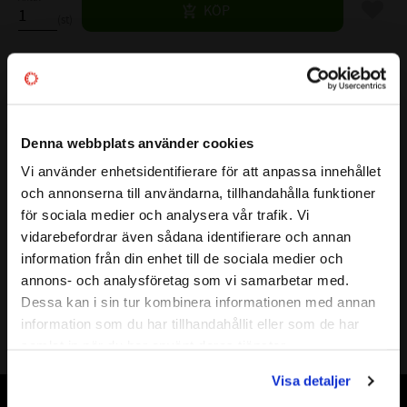
Lägg til
KÖP
st
Lagerstatus
7 st i lager
Artikelnr
520461
Vikt
Denna webbplats använder cookies
0,16 kg
Tillverkare
FOLIATEC
Vi använder enhetsidentifierare för att anpassa innehållet
Mer info
close
och annonserna till användarna, tillhandahålla funktioner
Välkommen till kullagret.com
för sociala medier och analysera vår trafik. Vi
Foliatec 79970 Sprayhandtag
Visa alla produkter från FOLIATEC
vidarebefordrar även sådana identifierare och annan
Vill du handla som företag eller privatperson?
information från din enhet till de sociala medier och
Med detta handtag monterat på din sprayburk, så får du mycket
annons- och analysföretag som vi samarbetar med.
större kontroll över påläggningen..
FÖRETAG
Dessa kan i sin tur kombinera informationen med annan
information som du har tillhandahållit eller som de har
Priser visas exkl. moms
samlat in när du har använt deras tjänster.
PRIVAT
Visa detaljer
Priser visas inkl. moms