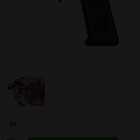
105
:-
Antal