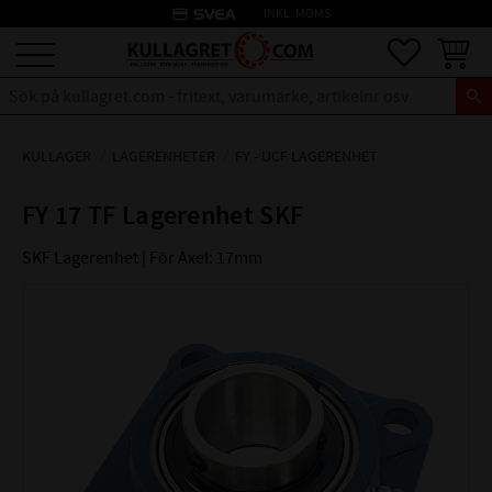
credit_card
INKL. MOMS
Meny
Favoriter
Kundva
KULLAGER
LAGERENHETER
FY - UCF LAGERENHET
FY 17 TF Lagerenhet SKF
SKF Lagerenhet | För Axel: 17mm