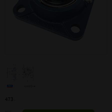
473
:-
Antal