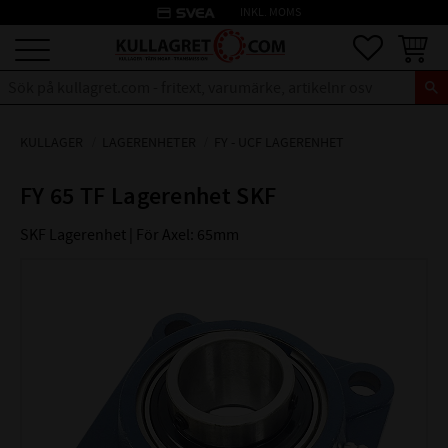
credit_card
INKL. MOMS
Meny
Favoriter
Kundva
KULLAGER
LAGERENHETER
FY - UCF LAGERENHET
FY 65 TF Lagerenhet SKF
SKF Lagerenhet | För Axel: 65mm