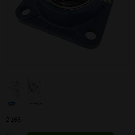
2 163
:-
Antal