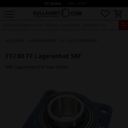
credit_card
INKL. MOMS
Meny
Favoriter
Kundva
KULLAGER
LAGERENHETER
FY - UCF LAGERENHET
FYJ 80 TF Lagerenhet SKF
SKF Lagerenhet | För Axel: 80mm