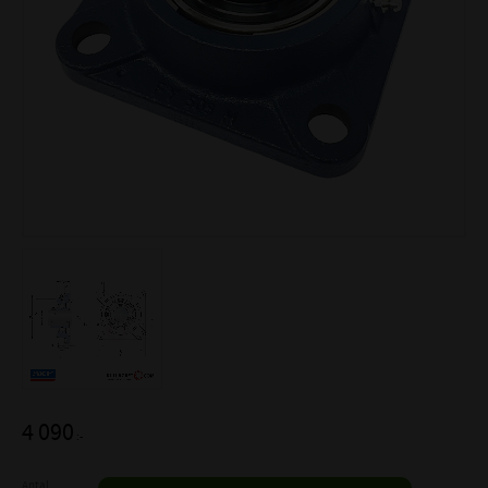
4 090
:-
Antal