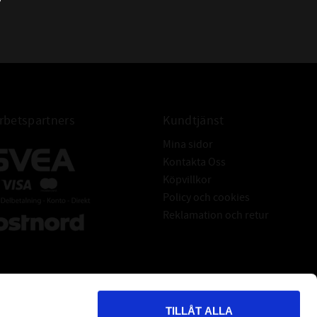
SFT 50
betspartners
Kundtjänst
Mina sidor
Kontakta Oss
Köpvillkor
Policy och cookies
Reklamation och retur
TILLÅT ALLA