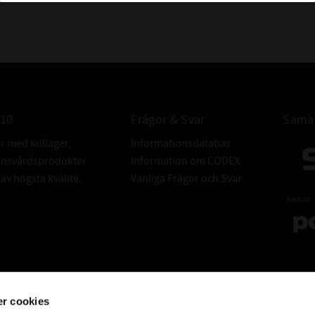
010
Frågor & Svar
Samar
er med kullager,
Informationsdatabas
donsvårdsprodukter
Information om CODEX
v högsta kvalité.
Vanliga Frågor och Svar
r cookies