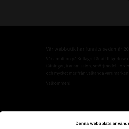
Vår webbutik har funnits sedan år 2
Vår ambition på Kullagret är att tillgodose 
tätningar, transmission, smörjmedel, for
och mycket mer från välkända varumärken a
Välkommen!
Subscribe
Denna webbplats använde