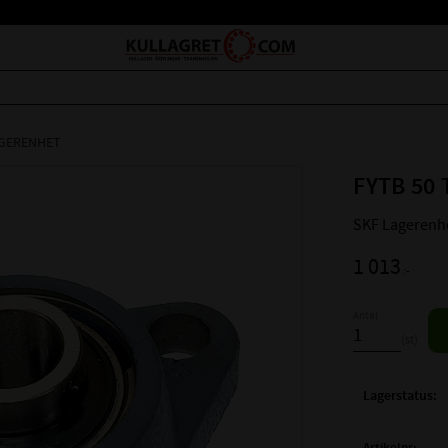
AGERENHET
FYTB 50 
SKF Lagerenhe
1 013
:-
Antal
st
Lagerstatus