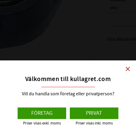
Artikelnr
Vikt
Tillverkare
( d )
AXEL DIAME
( J )
CC-MÅTT HÅL
Visa alla prod
( H )
TOTAL LÄNG
( L )
BREDD:
( T )
TOTAL HÖJD
close
( N )
SKRUVHÅL:
BAS VARVTAL ME
Välkommen till kullagret.com
BÄRIGHETSTAL 
BÄRIGHETSTAL S
Vill du handla som företag eller privatperson?
AXELLÅSNING:
LAGERHUS:
FÖRETAG
PRIVAT
INSATSLAGER:
Priser visas exkl. moms
Priser visas inkl. moms
ALTERNATIVA B